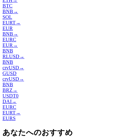
ETH
→
BTC
BNB
→
SOL
EURT
→
EUR
BNB
→
EURC
EUR
→
BNB
RLUSD
→
BNB
crvUSD
→
GUSD
crvUSD
→
BNB
BRZ
→
USDT0
DAI
→
EURC
EURT
→
EURS
あなたへのおすすめ