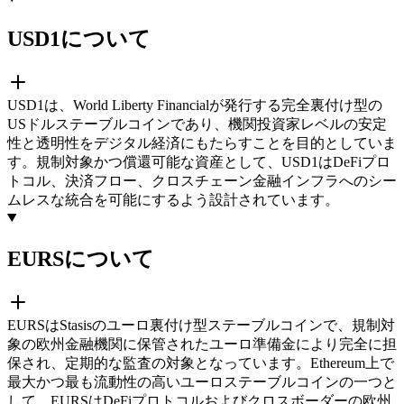
USD1について
USD1は、World Liberty Financialが発行する完全裏付け型の
USドルステーブルコインであり、機関投資家レベルの安定
性と透明性をデジタル経済にもたらすことを目的としていま
す。規制対象かつ償還可能な資産として、USD1はDeFiプロ
トコル、決済フロー、クロスチェーン金融インフラへのシー
ムレスな統合を可能にするよう設計されています。
EURSについて
EURSはStasisのユーロ裏付け型ステーブルコインで、規制対
象の欧州金融機関に保管されたユーロ準備金により完全に担
保され、定期的な監査の対象となっています。Ethereum上で
最大かつ最も流動性の高いユーロステーブルコインの一つと
して、EURSはDeFiプロトコルおよびクロスボーダーの欧州