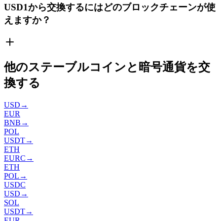
USD1から交換するにはどのブロックチェーンが使
えますか？
他のステーブルコインと暗号通貨を交
換する
USD
→
EUR
BNB
→
POL
USDT
→
ETH
EURC
→
ETH
POL
→
USDC
USD
→
SOL
USDT
→
EUR