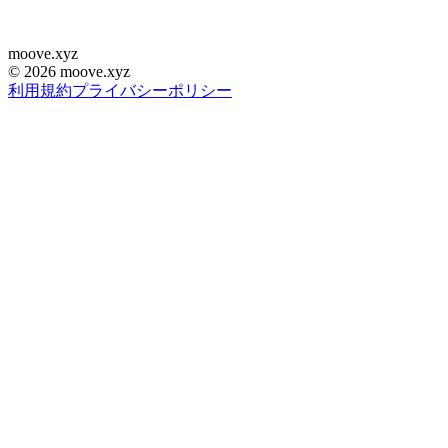
moove
.
xyz
©
2026
moove.xyz
利用規約
プライバシーポリシー