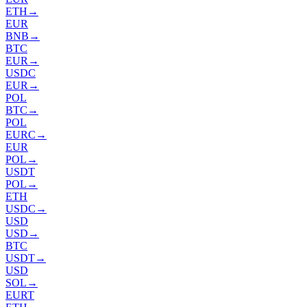
ETH
→
EUR
BNB
→
BTC
EUR
→
USDC
EUR
→
POL
BTC
→
POL
EURC
→
EUR
POL
→
USDT
POL
→
ETH
USDC
→
USD
USD
→
BTC
USDT
→
USD
SOL
→
EURT