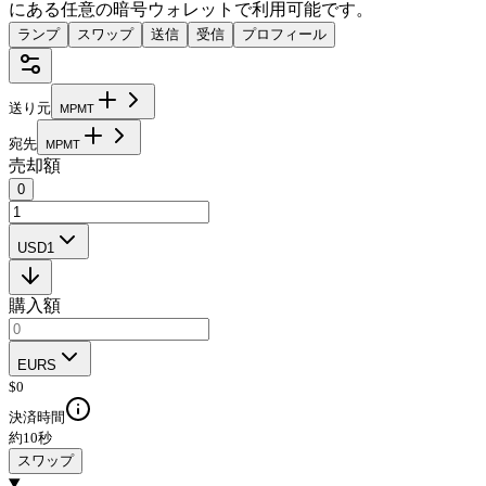
にある任意の暗号ウォレットで利用可能です。
ランプ
スワップ
送信
受信
プロフィール
送り元
M
P
M
T
宛先
M
P
M
T
売却額
0
USD1
購入額
EURS
$
0
決済時間
約10秒
スワップ