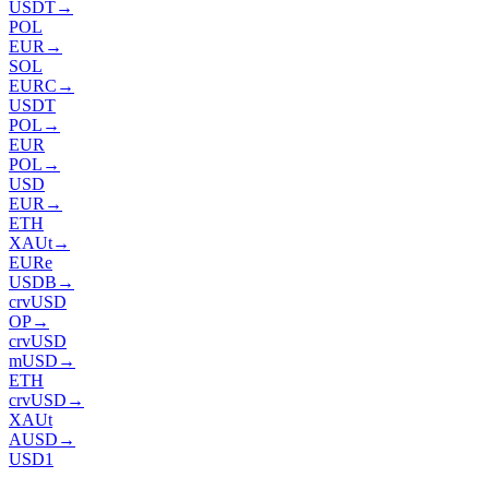
USDT
→
POL
EUR
→
SOL
EURC
→
USDT
POL
→
EUR
POL
→
USD
EUR
→
ETH
XAUt
→
EURe
USDB
→
crvUSD
OP
→
crvUSD
mUSD
→
ETH
crvUSD
→
XAUt
AUSD
→
USD1