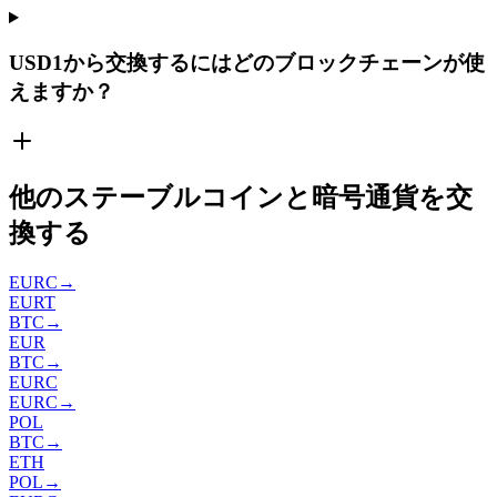
USD1から交換するにはどのブロックチェーンが使
えますか？
他のステーブルコインと暗号通貨を交
換する
EURC
→
EURT
BTC
→
EUR
BTC
→
EURC
EURC
→
POL
BTC
→
ETH
POL
→