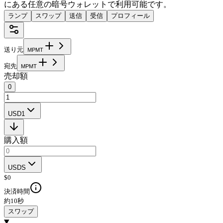
にある任意の暗号ウォレットで利用可能です。
ランプ
スワップ
送信
受信
プロフィール
送り元
M
P
M
T
宛先
M
P
M
T
売却額
0
USD1
購入額
USDS
$
0
決済時間
約10秒
スワップ