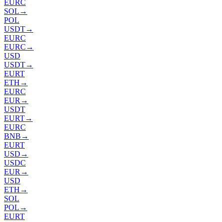
EURC
SOL
→
POL
USDT
→
EURC
EURC
→
USD
USDT
→
EURT
ETH
→
EURC
EUR
→
USDT
EURT
→
EURC
BNB
→
EURT
USD
→
USDC
EUR
→
USD
ETH
→
SOL
POL
→
EURT