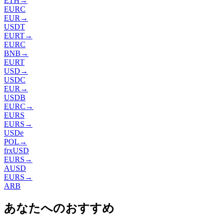
ETH
→
EURC
EUR
→
USDT
EURT
→
EURC
BNB
→
EURT
USD
→
USDC
EUR
→
USDB
EURC
→
EURS
EURS
→
USDe
POL
→
frxUSD
EURS
→
AUSD
EURS
→
ARB
あなたへのおすすめ