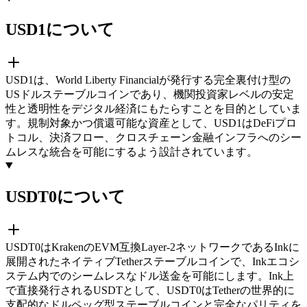
USD1について
USD1は、World Liberty Financialが発行する完全裏付け型の
USドルステーブルコインであり、機関投資家レベルの安定
性と透明性をデジタル経済にもたらすことを目的としていま
す。規制対象かつ償還可能な資産として、USD1はDeFiプロ
トコル、決済フロー、クロスチェーン金融インフラへのシー
ムレスな統合を可能にするよう設計されています。
USDT0について
USDT0はKrakenのEVM互換Layer-2ネットワークであるInkに
展開されたネイティブTetherステーブルコインで、Inkエコシ
ステム内でのシームレスなドル送金を可能にします。Ink上
で直接発行されるUSDTとして、USDT0はTetherの世界的に
支配的なドルペッグ型ステーブルコインと完全なパリティを