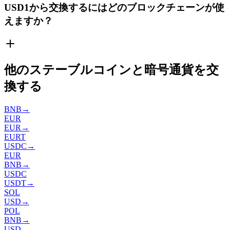
USD1から交換するにはどのブロックチェーンが使
えますか？
他のステーブルコインと暗号通貨を交
換する
BNB
→
EUR
EUR
→
EURT
USDC
→
EUR
BNB
→
USDC
USDT
→
SOL
USD
→
POL
BNB
→
USD