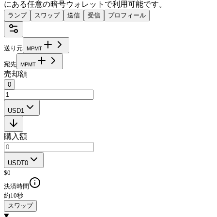
にある任意の暗号ウォレットで利用可能です。
ランプ
スワップ
送信
受信
プロフィール
送り元
M
P
M
T
宛先
M
P
M
T
売却額
0
USD1
購入額
USDT0
$
0
決済時間
約10秒
スワップ