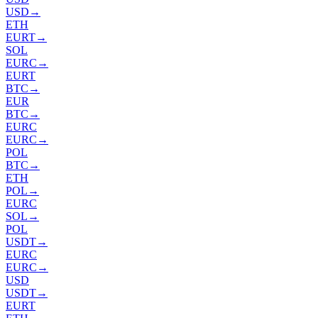
USD
→
ETH
EURT
→
SOL
EURC
→
EURT
BTC
→
EUR
BTC
→
EURC
EURC
→
POL
BTC
→
ETH
POL
→
EURC
SOL
→
POL
USDT
→
EURC
EURC
→
USD
USDT
→
EURT