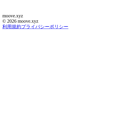
moove
.
xyz
©
2026
moove.xyz
利用規約
プライバシーポリシー