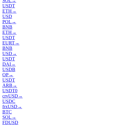
SOL
→
USDT
ETH
→
USD
POL
→
BNB
ETH
→
USDT
EURT
→
BNB
USD
→
USDT
DAI
→
USDB
OP
→
USDT
ARB
→
USDT0
crvUSD
→
USDC
frxUSD
→
BTC
SOL
→
FDUSD