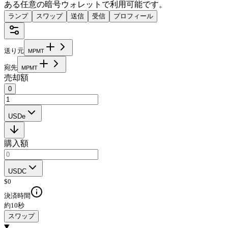
ある任意の暗号ウォレットで利用可能です。
ランプ
スワップ
送信
受信
プロフィール
送り元
M
P
M
T
宛先
M
P
M
T
売却額
0
USDe
購入額
USDC
$
0
決済時間
約10秒
スワップ