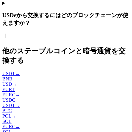
USDeから交換するにはどのブロックチェーンが使
えますか？
他のステーブルコインと暗号通貨を交
換する
USDT
→
BNB
USD
→
EURT
EURC
→
USDC
USDT
→
BTC
POL
→
SOL
EURC
→
SOL