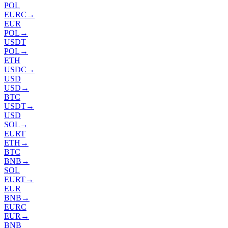
POL
EURC
→
EUR
POL
→
USDT
POL
→
ETH
USDC
→
USD
USD
→
BTC
USDT
→
USD
SOL
→
EURT
ETH
→
BTC
BNB
→
SOL
EURT
→
EUR
BNB
→
EURC
EUR
→
BNB