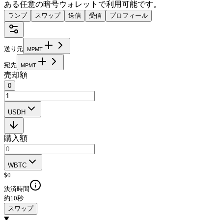
ある任意の暗号ウォレットで利用可能です。
ランプ
スワップ
送信
受信
プロフィール
送り元
M
P
M
T
宛先
M
P
M
T
売却額
0
USDH
購入額
WBTC
$
0
決済時間
約10秒
スワップ