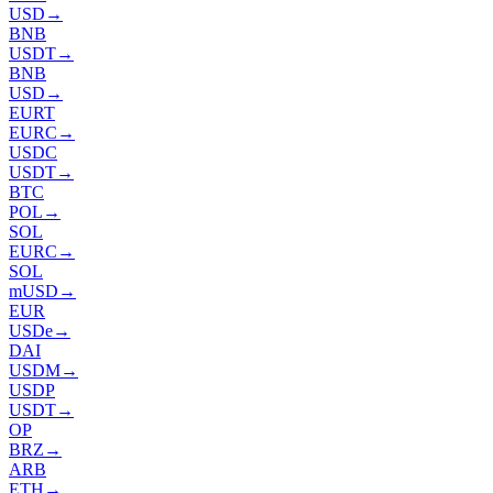
USD
→
BNB
USDT
→
BNB
USD
→
EURT
EURC
→
USDC
USDT
→
BTC
POL
→
SOL
EURC
→
SOL
mUSD
→
EUR
USDe
→
DAI
USDM
→
USDP
USDT
→
OP
BRZ
→
ARB
ETH
→