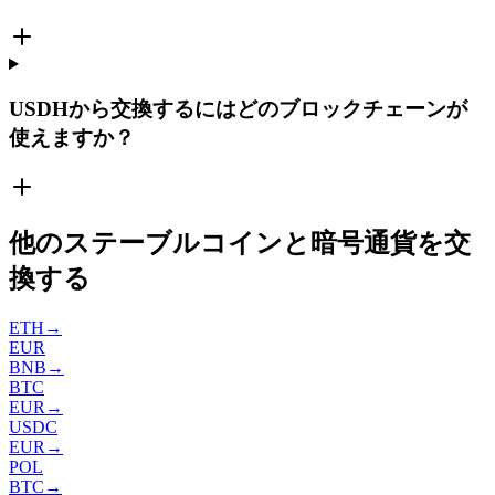
USDHから交換するにはどのブロックチェーンが
使えますか？
他のステーブルコインと暗号通貨を交
換する
ETH
→
EUR
BNB
→
BTC
EUR
→
USDC
EUR
→
POL
BTC
→