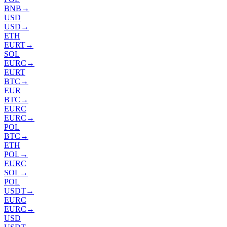
BNB
→
USD
USD
→
ETH
EURT
→
SOL
EURC
→
EURT
BTC
→
EUR
BTC
→
EURC
EURC
→
POL
BTC
→
ETH
POL
→
EURC
SOL
→
POL
USDT
→
EURC
EURC
→
USD