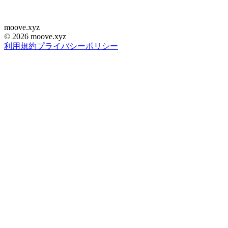
moove
.
xyz
©
2026
moove.xyz
利用規約
プライバシーポリシー