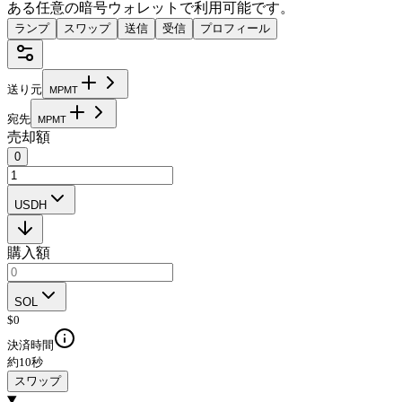
ある任意の暗号ウォレットで利用可能です。
ランプ
スワップ
送信
受信
プロフィール
送り元
M
P
M
T
宛先
M
P
M
T
売却額
0
USDH
購入額
SOL
$
0
決済時間
約10秒
スワップ