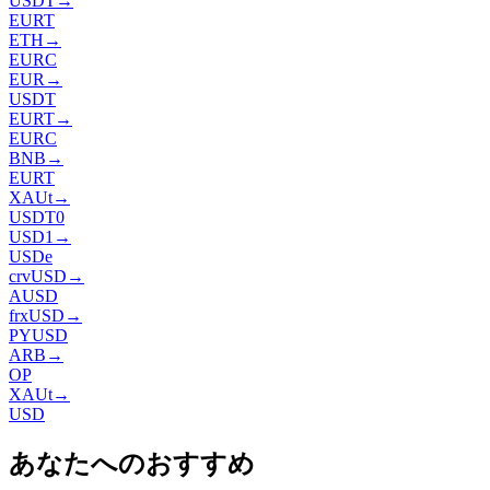
USDT
→
EURT
ETH
→
EURC
EUR
→
USDT
EURT
→
EURC
BNB
→
EURT
XAUt
→
USDT0
USD1
→
USDe
crvUSD
→
AUSD
frxUSD
→
PYUSD
ARB
→
OP
XAUt
→
USD
あなたへのおすすめ