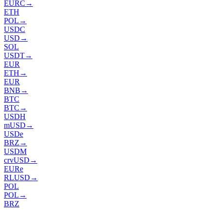
EURC
→
ETH
POL
→
USDC
USD
→
SOL
USDT
→
EUR
ETH
→
EUR
BNB
→
BTC
BTC
→
USDH
mUSD
→
USDe
BRZ
→
USDM
crvUSD
→
EURe
RLUSD
→
POL
POL
→
BRZ