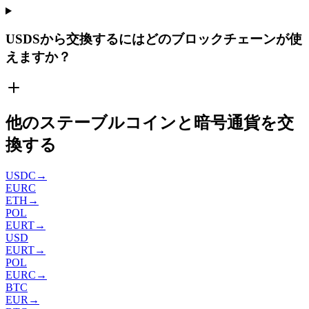
USDSから交換するにはどのブロックチェーンが使
えますか？
他のステーブルコインと暗号通貨を交
換する
USDC
→
EURC
ETH
→
POL
EURT
→
USD
EURT
→
POL
EURC
→
BTC
EUR
→