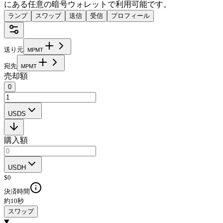
にある任意の暗号ウォレットで利用可能です。
ランプ
スワップ
送信
受信
プロフィール
送り元
M
P
M
T
宛先
M
P
M
T
売却額
0
USDS
購入額
USDH
$
0
決済時間
約10秒
スワップ