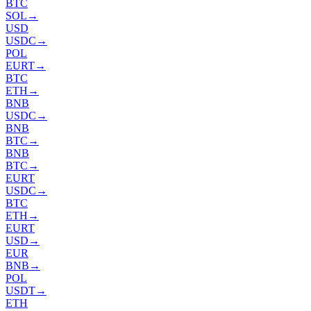
BTC
SOL
→
USD
USDC
→
POL
EURT
→
BTC
ETH
→
BNB
USDC
→
BNB
BTC
→
BNB
BTC
→
EURT
USDC
→
BTC
ETH
→
EURT
USD
→
EUR
BNB
→
POL
USDT
→
ETH