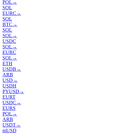
POL
→
SOL
EURC
→
SOL
BTC
→
SOL
SOL
→
USDC
SOL
→
EURC
SOL
→
ETH
USDB
→
ARB
USD
→
USDH
PYUSD
→
EURT
USDC
→
EURS
POL
→
ARB
USDT
→
mUSD