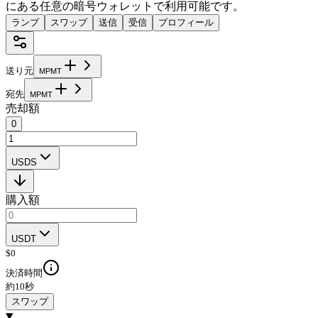
にある任意の暗号ウォレットで利用可能です。
ランプ
スワップ
送信
受信
プロフィール
送り元
M
P
M
T
宛先
M
P
M
T
売却額
0
USDS
購入額
USDT
$
0
決済時間
約10秒
スワップ