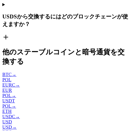
USDSから交換するにはどのブロックチェーンが使
えますか？
他のステーブルコインと暗号通貨を交
換する
BTC
→
POL
EURC
→
EUR
POL
→
USDT
POL
→
ETH
USDC
→
USD
USD
→