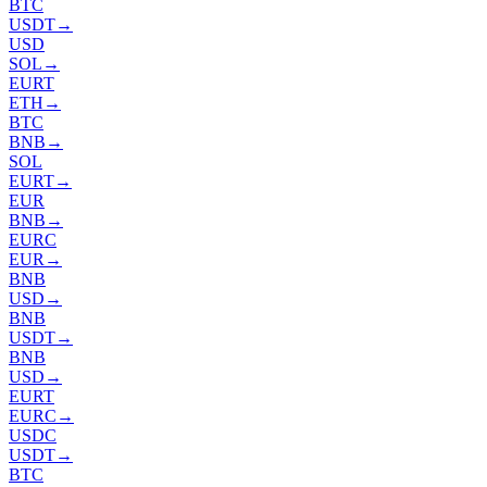
BTC
USDT
→
USD
SOL
→
EURT
ETH
→
BTC
BNB
→
SOL
EURT
→
EUR
BNB
→
EURC
EUR
→
BNB
USD
→
BNB
USDT
→
BNB
USD
→
EURT
EURC
→
USDC
USDT
→
BTC