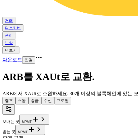
거래
디스커버
관리
보상
더보기
다운로드
연결
ARB를 XAUt로 교환
.
ARB에서 XAUt로 스왑하세요. 30개 이상의 블록체인에 있는
램프
스왑
송금
수신
프로필
보내는 곳
M
P
M
T
받는 곳
M
P
M
T
판매 금액