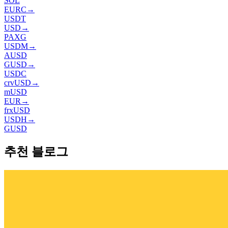
SOL
EURC
→
USDT
USD
→
PAXG
USDM
→
AUSD
GUSD
→
USDC
crvUSD
→
mUSD
EUR
→
frxUSD
USDH
→
GUSD
추천 블로그