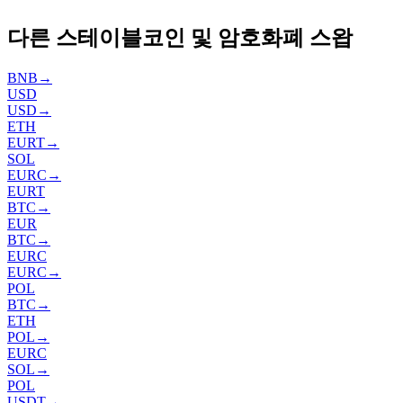
다른 스테이블코인 및 암호화폐 스왑
BNB
→
USD
USD
→
ETH
EURT
→
SOL
EURC
→
EURT
BTC
→
EUR
BTC
→
EURC
EURC
→
POL
BTC
→
ETH
POL
→
EURC
SOL
→
POL
USDT
→