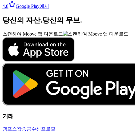
4.8
Google Play에서
당신의 자산
.
당신의 무브
.
스캔하여 Moove 앱 다운로드
거래
램프
스왑
송금
수신
프로필