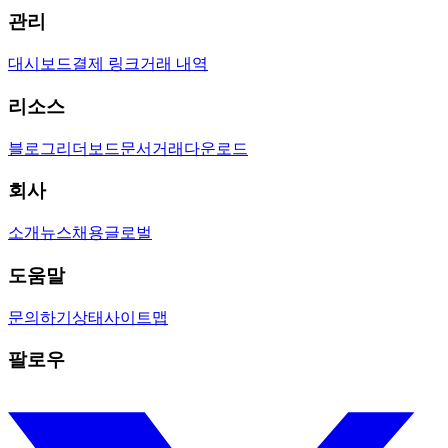
관리
대시보드
결제 링크
거래 내역
리소스
블로그
리더보드
문서
거래
다운로드
회사
소개
뉴스
채용
글로벌
도움말
문의하기
상태
사이트맵
팔로우