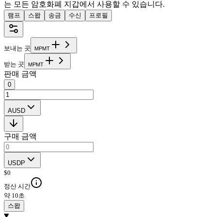
는 모든 암호화폐 지갑에서 사용할 수 있습니다.
램프
스왑
송금
수신
프로필
보내는 곳
M
P
M
T
받는 곳
M
P
M
T
판매 금액
0
AUSD
구매 금액
USDP
$
0
정산 시간
약 10초
스왑