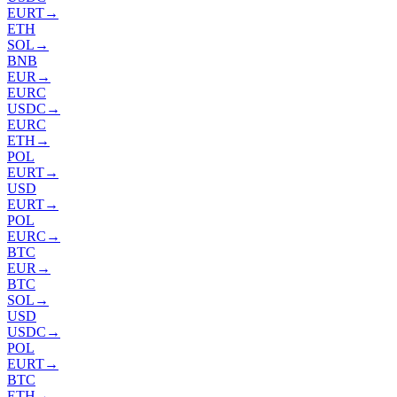
EURT
→
ETH
SOL
→
BNB
EUR
→
EURC
USDC
→
EURC
ETH
→
POL
EURT
→
USD
EURT
→
POL
EURC
→
BTC
EUR
→
BTC
SOL
→
USD
USDC
→
POL
EURT
→
BTC
ETH
→