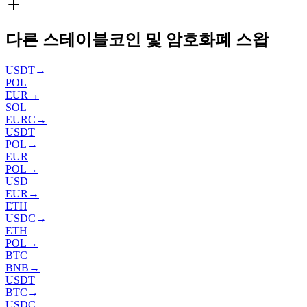
다른 스테이블코인 및 암호화폐 스왑
USDT
→
POL
EUR
→
SOL
EURC
→
USDT
POL
→
EUR
POL
→
USD
EUR
→
ETH
USDC
→
ETH
POL
→
BTC
BNB
→
USDT
BTC
→
USDC