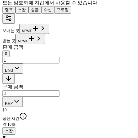
모든 암호화폐 지갑에서 사용할 수 있습니다.
램프
스왑
송금
수신
프로필
보내는 곳
M
P
M
T
받는 곳
M
P
M
T
판매 금액
0
BNB
구매 금액
BRZ
$
0
정산 시간
약 10초
스왑