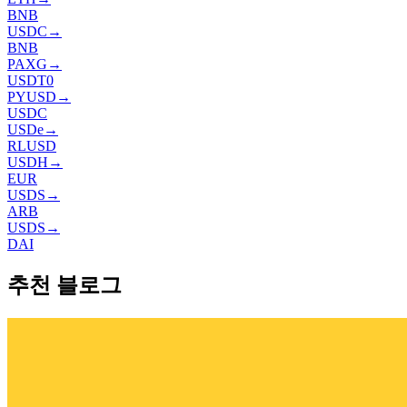
BNB
USDC
→
BNB
PAXG
→
USDT0
PYUSD
→
USDC
USDe
→
RLUSD
USDH
→
EUR
USDS
→
ARB
USDS
→
DAI
추천 블로그