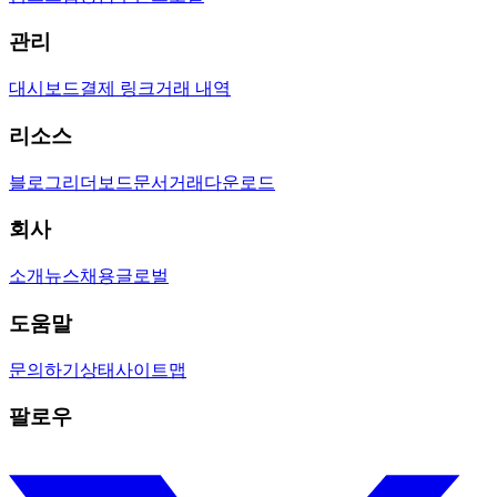
관리
대시보드
결제 링크
거래 내역
리소스
블로그
리더보드
문서
거래
다운로드
회사
소개
뉴스
채용
글로벌
도움말
문의하기
상태
사이트맵
팔로우