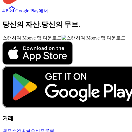
4.8
Google Play에서
당신의 자산
.
당신의 무브
.
스캔하여 Moove 앱 다운로드
거래
램프
스왑
송금
수신
프로필