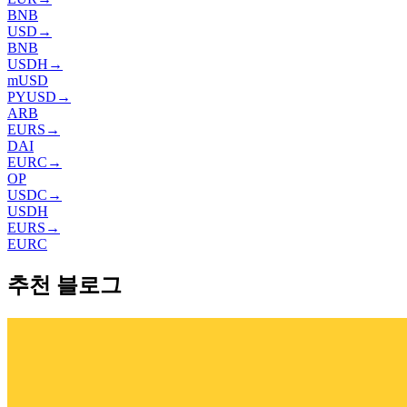
BNB
USD
→
BNB
USDH
→
mUSD
PYUSD
→
ARB
EURS
→
DAI
EURC
→
OP
USDC
→
USDH
EURS
→
EURC
추천 블로그