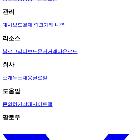
관리
대시보드
결제 링크
거래 내역
리소스
블로그
리더보드
문서
거래
다운로드
회사
소개
뉴스
채용
글로벌
도움말
문의하기
상태
사이트맵
팔로우