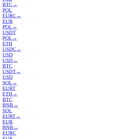
BTC
→
POL
EURC
→
EUR
POL
→
USDT
POL
→
ETH
USDC
→
USD
USD
→
BTC
USDT
→
USD
SOL
→
EURT
ETH
→
BTC
BNB
→
SOL
EURT
→
EUR
BNB
→
EURC
EUR
→