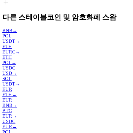
다른 스테이블코인 및 암호화폐 스왑
BNB
→
POL
USDT
→
ETH
EURC
→
ETH
POL
→
USDC
USD
→
SOL
USDT
→
EUR
ETH
→
EUR
BNB
→
BTC
EUR
→
USDC
EUR
→
POL