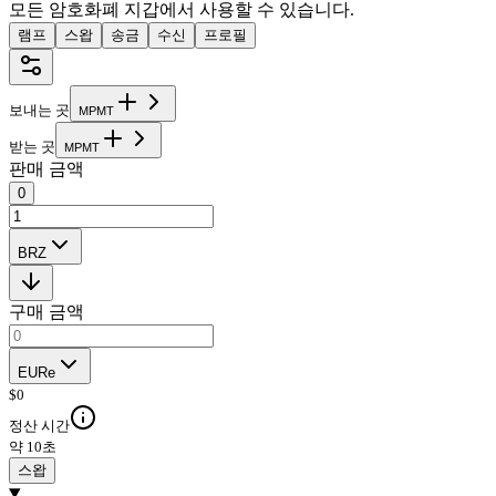
모든 암호화폐 지갑에서 사용할 수 있습니다.
램프
스왑
송금
수신
프로필
보내는 곳
M
P
M
T
받는 곳
M
P
M
T
판매 금액
0
BRZ
구매 금액
EURe
$
0
정산 시간
약 10초
스왑