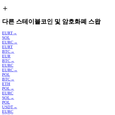
다른 스테이블코인 및 암호화폐 스왑
EURT
→
SOL
EURC
→
EURT
BTC
→
EUR
BTC
→
EURC
EURC
→
POL
BTC
→
ETH
POL
→
EURC
SOL
→
POL
USDT
→
EURC