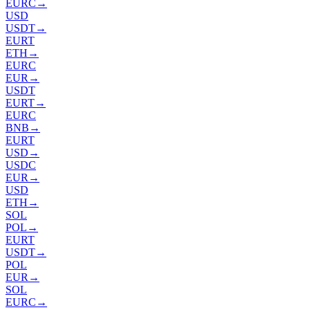
EURC
→
USD
USDT
→
EURT
ETH
→
EURC
EUR
→
USDT
EURT
→
EURC
BNB
→
EURT
USD
→
USDC
EUR
→
USD
ETH
→
SOL
POL
→
EURT
USDT
→
POL
EUR
→
SOL
EURC
→