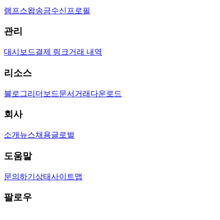
램프
스왑
송금
수신
프로필
관리
대시보드
결제 링크
거래 내역
리소스
블로그
리더보드
문서
거래
다운로드
회사
소개
뉴스
채용
글로벌
도움말
문의하기
상태
사이트맵
팔로우