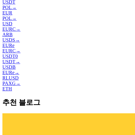
USDT
POL
→
EUR
POL
→
USD
EURC
→
ARB
USDS
→
EURe
EURC
→
USDT0
USDT
→
USDB
EURe
→
RLUSD
PAXG
→
ETH
추천 블로그