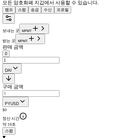
모든 암호화폐 지갑에서 사용할 수 있습니다.
램프
스왑
송금
수신
프로필
보내는 곳
M
P
M
T
받는 곳
M
P
M
T
판매 금액
0
DAI
구매 금액
PYUSD
$
0
정산 시간
약 10초
스왑