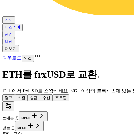
거래
디스커버
관리
보상
더보기
다운로드
연결
ETH를 frxUSD로 교환
.
ETH에서 frxUSD로 스왑하세요. 30개 이상의 블록체인에 있
램프
스왑
송금
수신
프로필
보내는 곳
M
P
M
T
받는 곳
M
P
M
T
판매 금액