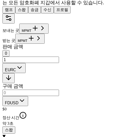
는 모든 암호화폐 지갑에서 사용할 수 있습니다.
램프
스왑
송금
수신
프로필
보내는 곳
M
P
M
T
받는 곳
M
P
M
T
판매 금액
0
EURC
구매 금액
FDUSD
$
0
정산 시간
약 3초
스왑