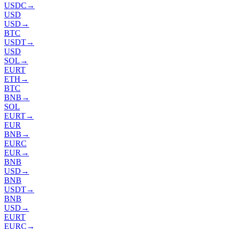
USDC
→
USD
USD
→
BTC
USDT
→
USD
SOL
→
EURT
ETH
→
BTC
BNB
→
SOL
EURT
→
EUR
BNB
→
EURC
EUR
→
BNB
USD
→
BNB
USDT
→
BNB
USD
→
EURT
EURC
→