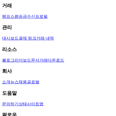
거래
램프
스왑
송금
수신
프로필
관리
대시보드
결제 링크
거래 내역
리소스
블로그
리더보드
문서
거래
다운로드
회사
소개
뉴스
채용
글로벌
도움말
문의하기
상태
사이트맵
팔로우