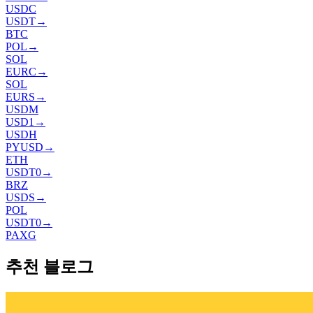
USDC
USDT
→
BTC
POL
→
SOL
EURC
→
SOL
EURS
→
USDM
USD1
→
USDH
PYUSD
→
ETH
USDT0
→
BRZ
USDS
→
POL
USDT0
→
PAXG
추천 블로그