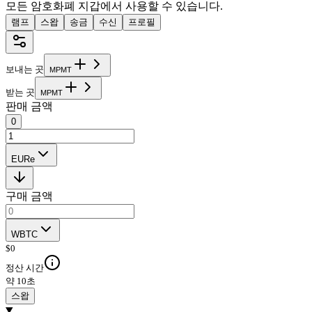
모든 암호화폐 지갑에서 사용할 수 있습니다.
램프
스왑
송금
수신
프로필
보내는 곳
M
P
M
T
받는 곳
M
P
M
T
판매 금액
0
EURe
구매 금액
WBTC
$
0
정산 시간
약 10초
스왑