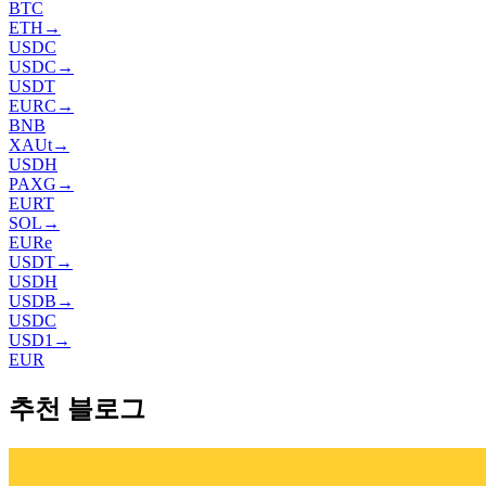
BTC
ETH
→
USDC
USDC
→
USDT
EURC
→
BNB
XAUt
→
USDH
PAXG
→
EURT
SOL
→
EURe
USDT
→
USDH
USDB
→
USDC
USD1
→
EUR
추천 블로그