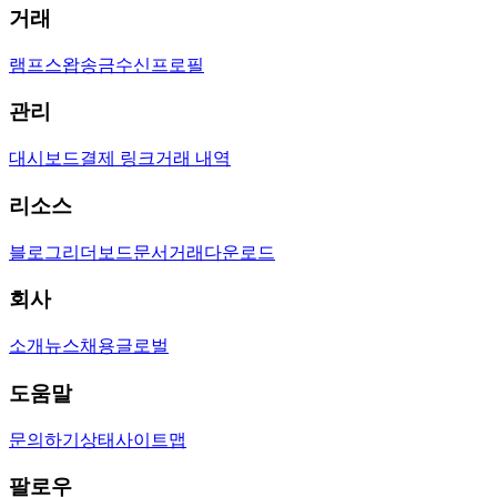
거래
램프
스왑
송금
수신
프로필
관리
대시보드
결제 링크
거래 내역
리소스
블로그
리더보드
문서
거래
다운로드
회사
소개
뉴스
채용
글로벌
도움말
문의하기
상태
사이트맵
팔로우