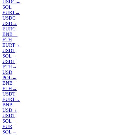
USDC
→
SOL
EURT
→
USDC
USD
→
EURC
BNB
→
ETH
EURT
→
USDT
SOL
→
USDT
ETH
→
USD
POL
→
BNB
ETH
→
USDT
EURT
→
BNB
USD
→
USDT
SOL
→
EUR
SOL
→