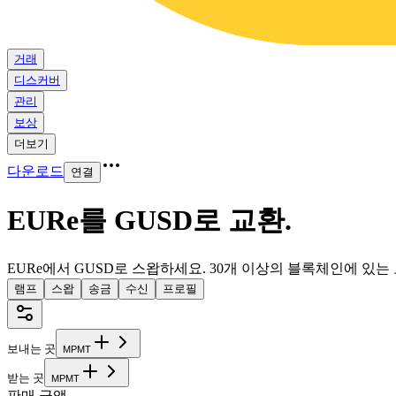
거래
디스커버
관리
보상
더보기
다운로드
연결
EURe를 GUSD로 교환
.
EURe에서 GUSD로 스왑하세요. 30개 이상의 블록체인에 있
램프
스왑
송금
수신
프로필
보내는 곳
M
P
M
T
받는 곳
M
P
M
T
판매 금액