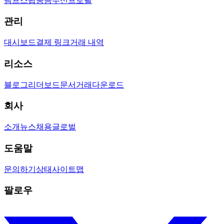
램프
스왑
송금
수신
프로필
관리
대시보드
결제 링크
거래 내역
리소스
블로그
리더보드
문서
거래
다운로드
회사
소개
뉴스
채용
글로벌
도움말
문의하기
상태
사이트맵
팔로우