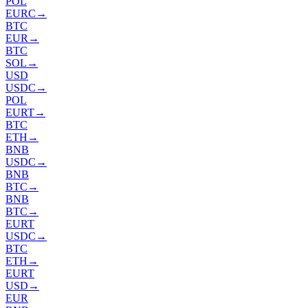
POL
EURC
→
BTC
EUR
→
BTC
SOL
→
USD
USDC
→
POL
EURT
→
BTC
ETH
→
BNB
USDC
→
BNB
BTC
→
BNB
BTC
→
EURT
USDC
→
BTC
ETH
→
EURT
USD
→
EUR