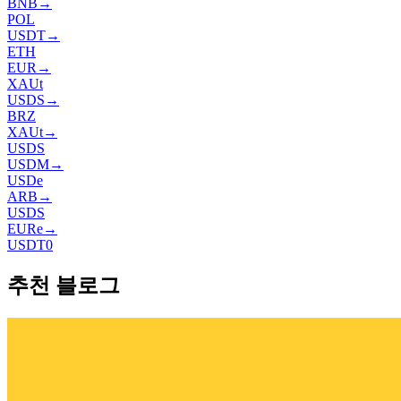
BNB
→
POL
USDT
→
ETH
EUR
→
XAUt
USDS
→
BRZ
XAUt
→
USDS
USDM
→
USDe
ARB
→
USDS
EURe
→
USDT0
추천 블로그