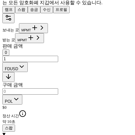
는 모든 암호화폐 지갑에서 사용할 수 있습니다.
램프
스왑
송금
수신
프로필
보내는 곳
M
P
M
T
받는 곳
M
P
M
T
판매 금액
0
FDUSD
구매 금액
POL
$
0
정산 시간
약 10초
스왑