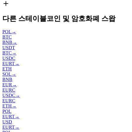
다른 스테이블코인 및 암호화폐 스왑
POL
→
BTC
BNB
→
USDT
BTC
→
USDC
EURT
→
ETH
SOL
→
BNB
EUR
→
EURC
USDC
→
EURC
ETH
→
POL
EURT
→
USD
EURT
→