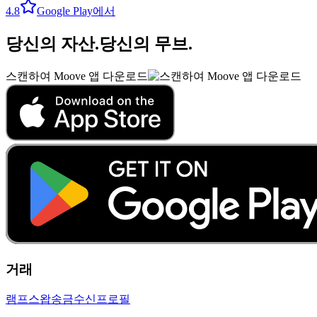
4.8
Google Play에서
당신의 자산
.
당신의 무브
.
스캔하여 Moove 앱 다운로드
거래
램프
스왑
송금
수신
프로필