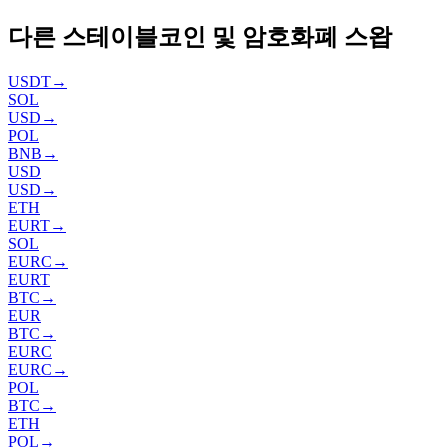
다른 스테이블코인 및 암호화폐 스왑
USDT
→
SOL
USD
→
POL
BNB
→
USD
USD
→
ETH
EURT
→
SOL
EURC
→
EURT
BTC
→
EUR
BTC
→
EURC
EURC
→
POL
BTC
→
ETH
POL
→