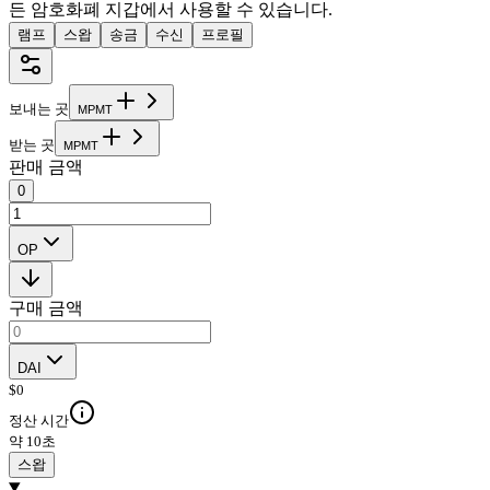
든 암호화폐 지갑에서 사용할 수 있습니다.
램프
스왑
송금
수신
프로필
보내는 곳
M
P
M
T
받는 곳
M
P
M
T
판매 금액
0
OP
구매 금액
DAI
$
0
정산 시간
약 10초
스왑