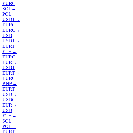
EURC
SOL
→
POL
USDT
→
EURC
EURC
→
USD
USDT
→
EURT
ETH
→
EURC
EUR
→
USDT
EURT
→
EURC
BNB
→
EURT
USD
→
USDC
EUR
→
USD
ETH
→
SOL
POL
→
EURT