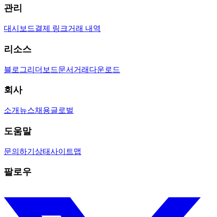
관리
대시보드
결제 링크
거래 내역
리소스
블로그
리더보드
문서
거래
다운로드
회사
소개
뉴스
채용
글로벌
도움말
문의하기
상태
사이트맵
팔로우