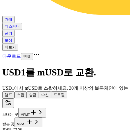
거래
디스커버
관리
보상
더보기
다운로드
연결
USD1를 mUSD로 교환
.
USD1에서 mUSD로 스왑하세요. 30개 이상의 블록체인에 있
램프
스왑
송금
수신
프로필
보내는 곳
M
P
M
T
받는 곳
M
P
M
T
판매 금액