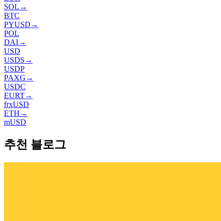
SOL
→
BTC
PYUSD
→
POL
DAI
→
USD
USDS
→
USDP
PAXG
→
USDC
EURT
→
frxUSD
ETH
→
mUSD
추천 블로그