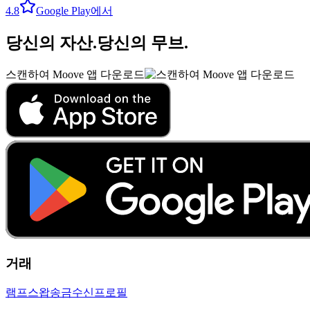
4.8
Google Play에서
당신의 자산
.
당신의 무브
.
스캔하여 Moove 앱 다운로드
거래
램프
스왑
송금
수신
프로필