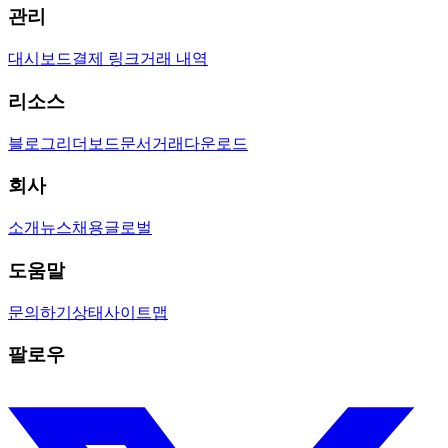
관리
대시보드
결제 링크
거래 내역
리소스
블로그
리더보드
문서
거래
다운로드
회사
소개
뉴스
채용
글로벌
도움말
문의하기
상태
사이트맵
팔로우