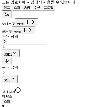
모든 암호화폐 지갑에서 사용할 수 있습니다.
램프
스왑
송금
수신
프로필
보내는 곳
M
P
M
T
받는 곳
M
P
M
T
판매 금액
0
USD1
구매 금액
SOL
$
0
정산 시간
약 10초
스왑