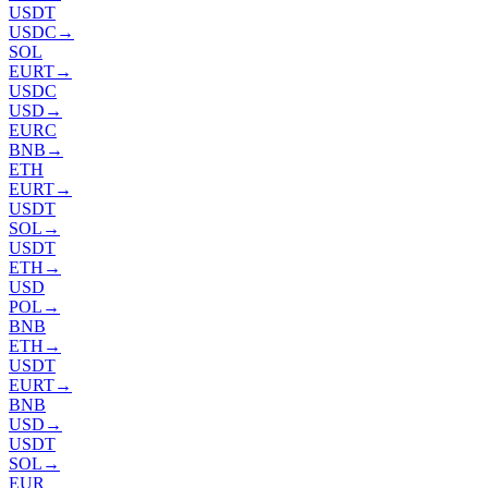
USDT
USDC
→
SOL
EURT
→
USDC
USD
→
EURC
BNB
→
ETH
EURT
→
USDT
SOL
→
USDT
ETH
→
USD
POL
→
BNB
ETH
→
USDT
EURT
→
BNB
USD
→
USDT
SOL
→
EUR