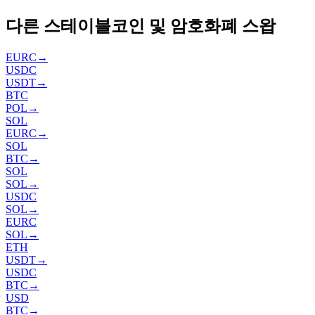
다른 스테이블코인 및 암호화폐 스왑
EURC
→
USDC
USDT
→
BTC
POL
→
SOL
EURC
→
SOL
BTC
→
SOL
SOL
→
USDC
SOL
→
EURC
SOL
→
ETH
USDT
→
USDC
BTC
→
USD
BTC
→