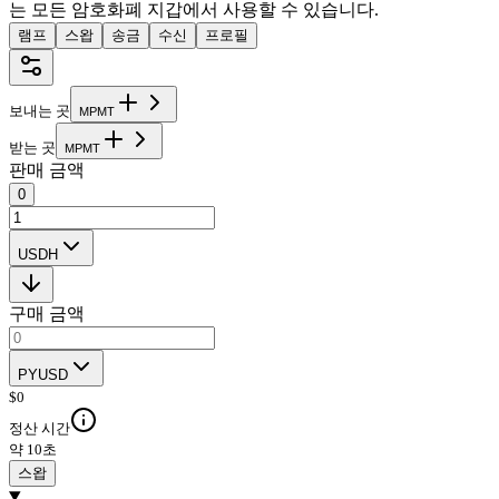
는 모든 암호화폐 지갑에서 사용할 수 있습니다.
램프
스왑
송금
수신
프로필
보내는 곳
M
P
M
T
받는 곳
M
P
M
T
판매 금액
0
USDH
구매 금액
PYUSD
$
0
정산 시간
약 10초
스왑