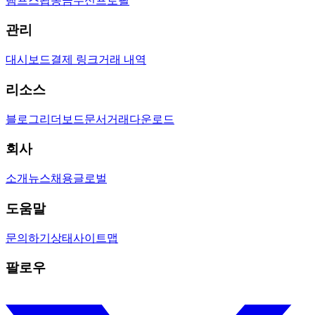
램프
스왑
송금
수신
프로필
관리
대시보드
결제 링크
거래 내역
리소스
블로그
리더보드
문서
거래
다운로드
회사
소개
뉴스
채용
글로벌
도움말
문의하기
상태
사이트맵
팔로우