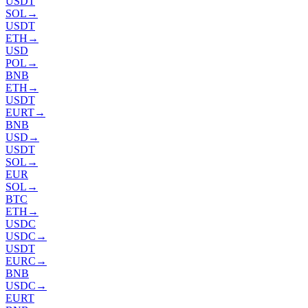
USDT
SOL
→
USDT
ETH
→
USD
POL
→
BNB
ETH
→
USDT
EURT
→
BNB
USD
→
USDT
SOL
→
EUR
SOL
→
BTC
ETH
→
USDC
USDC
→
USDT
EURC
→
BNB
USDC
→
EURT