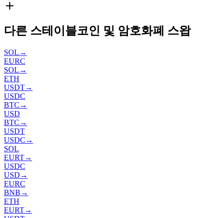
다른 스테이블코인 및 암호화폐 스왑
SOL
→
EURC
SOL
→
ETH
USDT
→
USDC
BTC
→
USD
BTC
→
USDT
USDC
→
SOL
EURT
→
USDC
USD
→
EURC
BNB
→
ETH
EURT
→