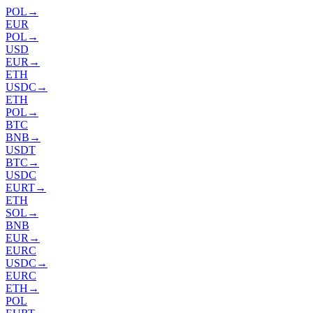
POL
→
EUR
POL
→
USD
EUR
→
ETH
USDC
→
ETH
POL
→
BTC
BNB
→
USDT
BTC
→
USDC
EURT
→
ETH
SOL
→
BNB
EUR
→
EURC
USDC
→
EURC
ETH
→
POL