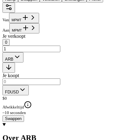
Van
M
P
M
T
Aan
M
P
M
T
Je verkoopt
0
ARB
Je koopt
FDUSD
$
0
Afwikkeltijd
~10 seconden
Swappen
Over ARB