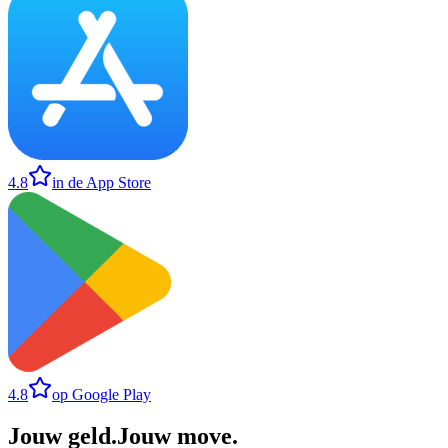
4.8
in de App Store
4.8
op Google Play
Jouw geld
.
Jouw move
.