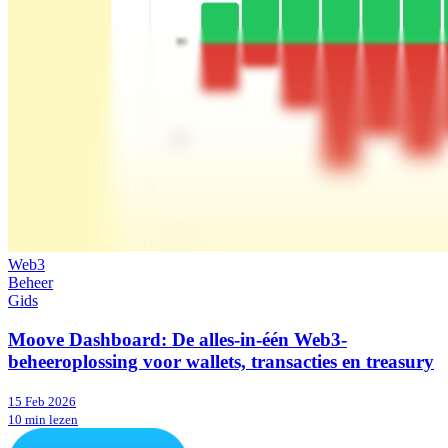
Web3
Beheer
Gids
Moove Dashboard: De alles-in-één Web3-
beheeroplossing voor wallets, transacties en treasury
15 Feb 2026
10 min lezen