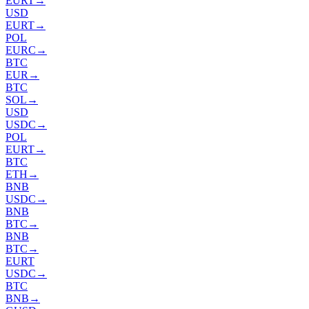
EURT
→
USD
EURT
→
POL
EURC
→
BTC
EUR
→
BTC
SOL
→
USD
USDC
→
POL
EURT
→
BTC
ETH
→
BNB
USDC
→
BNB
BTC
→
BNB
BTC
→
EURT
USDC
→
BTC
BNB
→