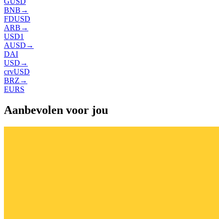
GUSD
BNB
→
FDUSD
ARB
→
USD1
AUSD
→
DAI
USD
→
crvUSD
BRZ
→
EURS
Aanbevolen voor jou