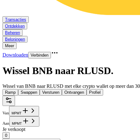
Transacties
Ontdekken
Beheren
Beloningen
Meer
Downloaden
Verbinden
Wissel BNB naar RLUSD
.
Wissel van BNB naar RLUSD met elke crypto wallet op meer dan 30
Ramp
Swappen
Versturen
Ontvangen
Profiel
Van
M
P
M
T
Aan
M
P
M
T
Je verkoopt
0