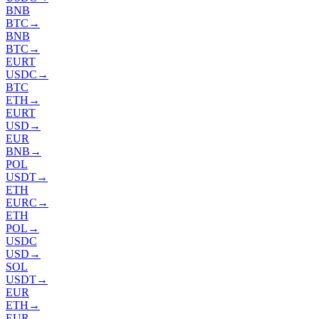
BNB
BTC
→
BNB
BTC
→
EURT
USDC
→
BTC
ETH
→
EURT
USD
→
EUR
BNB
→
POL
USDT
→
ETH
EURC
→
ETH
POL
→
USDC
USD
→
SOL
USDT
→
EUR
ETH
→
EUR