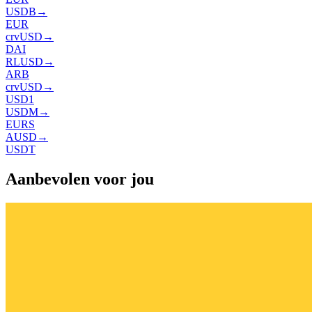
USDB
→
EUR
crvUSD
→
DAI
RLUSD
→
ARB
crvUSD
→
USD1
USDM
→
EURS
AUSD
→
USDT
Aanbevolen voor jou