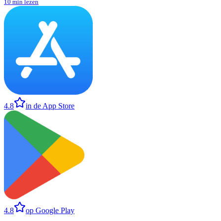
10 min lezen
4.8
in de App Store
4.8
op Google Play