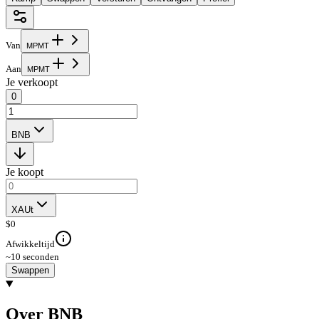
Van
M
P
M
T
Aan
M
P
M
T
Je verkoopt
0
BNB
Je koopt
XAUt
$
0
Afwikkeltijd
~10 seconden
Swappen
Over BNB