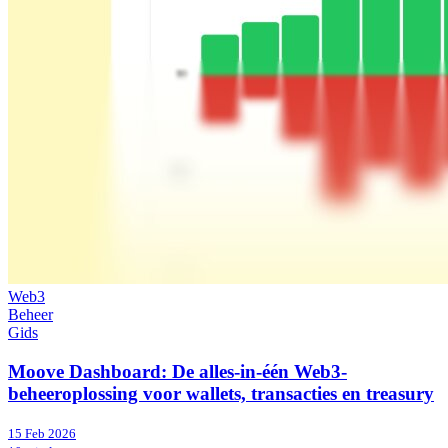
Web3
Beheer
Gids
Moove Dashboard: De alles-in-één Web3-
beheeroplossing voor wallets, transacties en treasury
15 Feb 2026