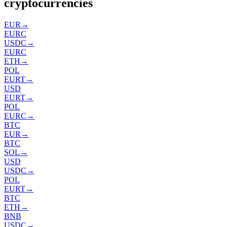
cryptocurrencies
EUR
→
EURC
USDC
→
EURC
ETH
→
POL
EURT
→
USD
EURT
→
POL
EURC
→
BTC
EUR
→
BTC
SOL
→
USD
USDC
→
POL
EURT
→
BTC
ETH
→
BNB
USDC
→