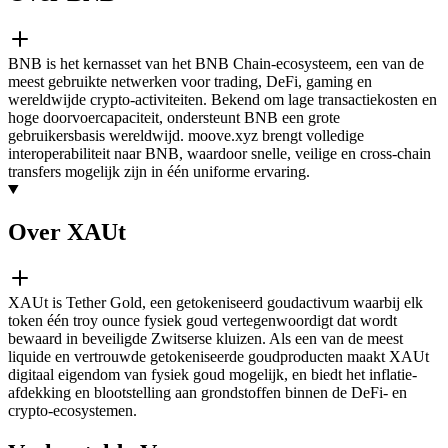
BNB is het kernasset van het BNB Chain-ecosysteem, een van de
meest gebruikte netwerken voor trading, DeFi, gaming en
wereldwijde crypto-activiteiten. Bekend om lage transactiekosten en
hoge doorvoercapaciteit, ondersteunt BNB een grote
gebruikersbasis wereldwijd. moove.xyz brengt volledige
interoperabiliteit naar BNB, waardoor snelle, veilige en cross-chain
transfers mogelijk zijn in één uniforme ervaring.
Over XAUt
XAUt is Tether Gold, een getokeniseerd goudactivum waarbij elk
token één troy ounce fysiek goud vertegenwoordigt dat wordt
bewaard in beveiligde Zwitserse kluizen. Als een van de meest
liquide en vertrouwde getokeniseerde goudproducten maakt XAUt
digitaal eigendom van fysiek goud mogelijk, en biedt het inflatie-
afdekking en blootstelling aan grondstoffen binnen de DeFi- en
crypto-ecosystemen.