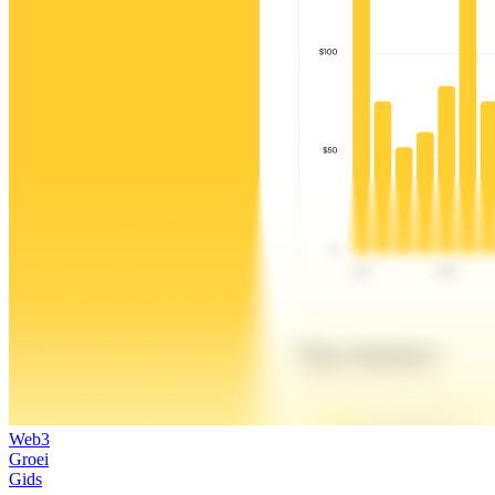
Web3
Groei
Gids