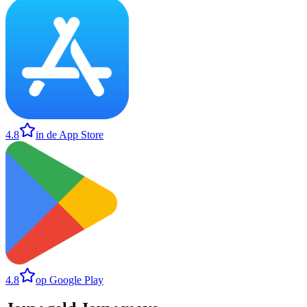
4.8
in de App Store
4.8
op Google Play