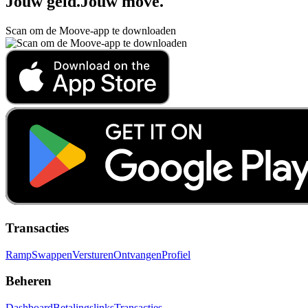
Jouw geld
.
Jouw move
.
Scan om de Moove-app te downloaden
Transacties
Ramp
Swappen
Versturen
Ontvangen
Profiel
Beheren
Dashboard
Betalingslinks
Transacties