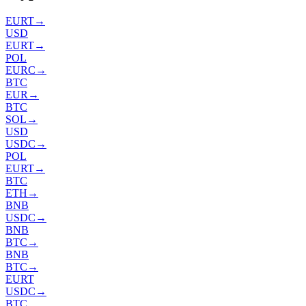
EURT
→
USD
EURT
→
POL
EURC
→
BTC
EUR
→
BTC
SOL
→
USD
USDC
→
POL
EURT
→
BTC
ETH
→
BNB
USDC
→
BNB
BTC
→
BNB
BTC
→
EURT
USDC
→
BTC