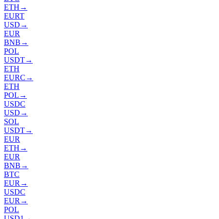
ETH
→
EURT
USD
→
EUR
BNB
→
POL
USDT
→
ETH
EURC
→
ETH
POL
→
USDC
USD
→
SOL
USDT
→
EUR
ETH
→
EUR
BNB
→
BTC
EUR
→
USDC
EUR
→
POL
USD1
→