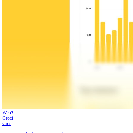
Web3
Groei
Gids