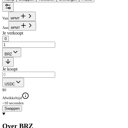
Van
M
P
M
T
Aan
M
P
M
T
Je verkoopt
0
BRZ
Je koopt
USDC
$
0
Afwikkeltijd
~10 seconden
Swappen
Over BRZ