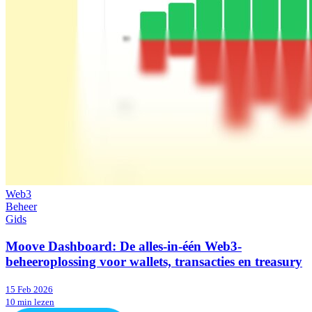
Web3
Beheer
Gids
Moove Dashboard: De alles-in-één Web3-
beheeroplossing voor wallets, transacties en treasury
15 Feb 2026
10 min lezen