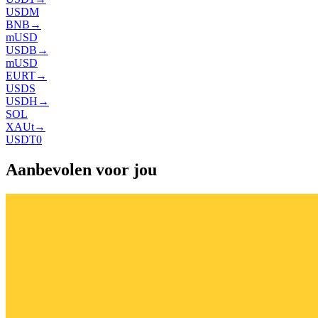
USDM
BNB
→
mUSD
USDB
→
mUSD
EURT
→
USDS
USDH
→
SOL
XAUt
→
USDT0
Aanbevolen voor jou