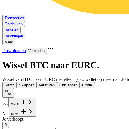
Transacties
Ontdekken
Beheren
Beloningen
Meer
Downloaden
Verbinden
Wissel BTC naar EURC
.
Wissel van BTC naar EURC met elke crypto wallet op meer dan 30 b
Ramp
Swappen
Versturen
Ontvangen
Profiel
Van
M
P
M
T
Aan
M
P
M
T
Je verkoopt
0