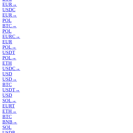
EUR
→
USDC
EUR
→
POL
BTC
→
POL
EURC
→
EUR
POL
→
USDT
POL
→
ETH
USDC
→
USD
USD
→
BTC
USDT
→
USD
SOL
→
EURT
ETH
→
BTC
BNB
→
SOL
USDP
→