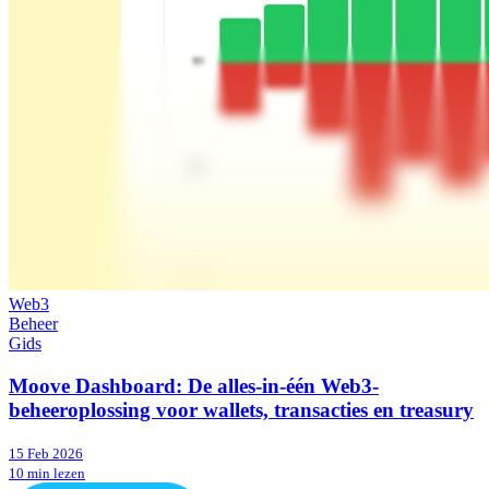
Web3
Beheer
Gids
Moove Dashboard: De alles-in-één Web3-
beheeroplossing voor wallets, transacties en treasury
15 Feb 2026
10 min lezen