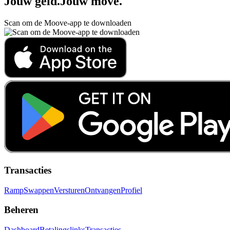
Jouw geld
.
Jouw move
.
Scan om de Moove-app te downloaden
Transacties
Ramp
Swappen
Versturen
Ontvangen
Profiel
Beheren
Dashboard
Betalingslinks
Transacties