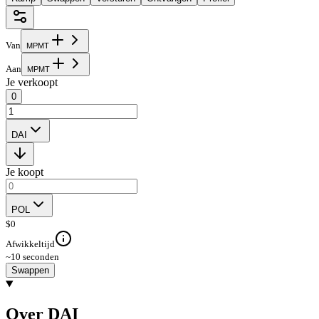
Van
M
P
M
T
Aan
M
P
M
T
Je verkoopt
0
DAI
Je koopt
POL
$
0
Afwikkeltijd
~10 seconden
Swappen
Over DAI