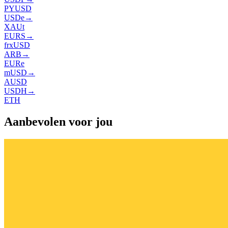
PYUSD
USDe
→
XAUt
EURS
→
frxUSD
ARB
→
EURe
mUSD
→
AUSD
USDH
→
ETH
Aanbevolen voor jou