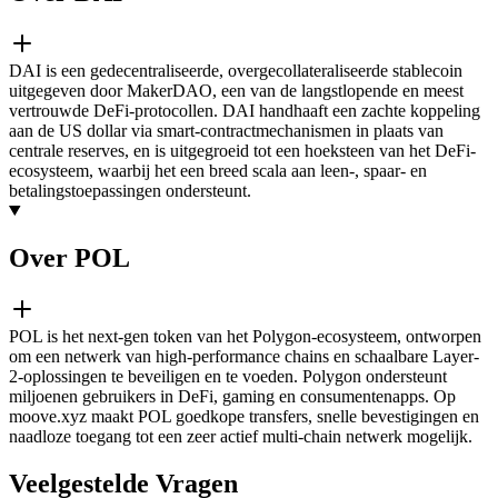
DAI is een gedecentraliseerde, overgecollateraliseerde stablecoin
uitgegeven door MakerDAO, een van de langstlopende en meest
vertrouwde DeFi-protocollen. DAI handhaaft een zachte koppeling
aan de US dollar via smart-contractmechanismen in plaats van
centrale reserves, en is uitgegroeid tot een hoeksteen van het DeFi-
ecosysteem, waarbij het een breed scala aan leen-, spaar- en
betalingstoepassingen ondersteunt.
Over POL
POL is het next-gen token van het Polygon-ecosysteem, ontworpen
om een netwerk van high-performance chains en schaalbare Layer-
2-oplossingen te beveiligen en te voeden. Polygon ondersteunt
miljoenen gebruikers in DeFi, gaming en consumentenapps. Op
moove.xyz maakt POL goedkope transfers, snelle bevestigingen en
naadloze toegang tot een zeer actief multi-chain netwerk mogelijk.
Veelgestelde Vragen