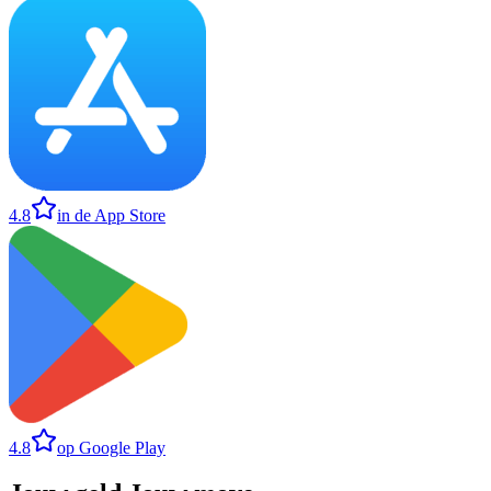
4.8
in de App Store
4.8
op Google Play