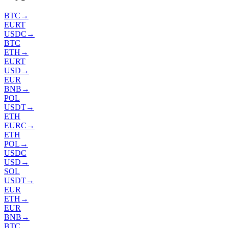
BTC
→
EURT
USDC
→
BTC
ETH
→
EURT
USD
→
EUR
BNB
→
POL
USDT
→
ETH
EURC
→
ETH
POL
→
USDC
USD
→
SOL
USDT
→
EUR
ETH
→
EUR
BNB
→
BTC