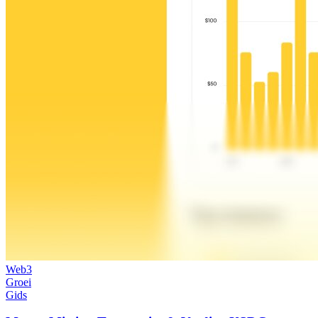
Web3
Groei
Gids