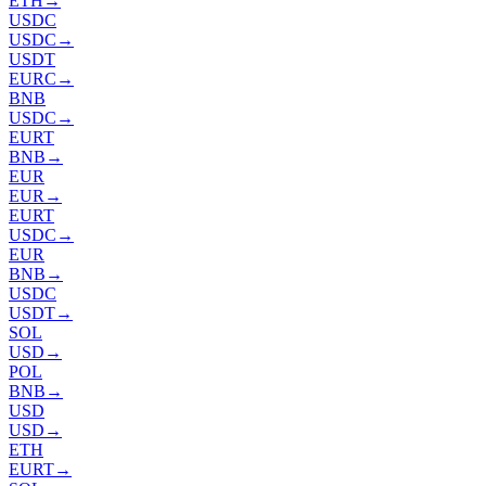
ETH
→
USDC
USDC
→
USDT
EURC
→
BNB
USDC
→
EURT
BNB
→
EUR
EUR
→
EURT
USDC
→
EUR
BNB
→
USDC
USDT
→
SOL
USD
→
POL
BNB
→
USD
USD
→
ETH
EURT
→