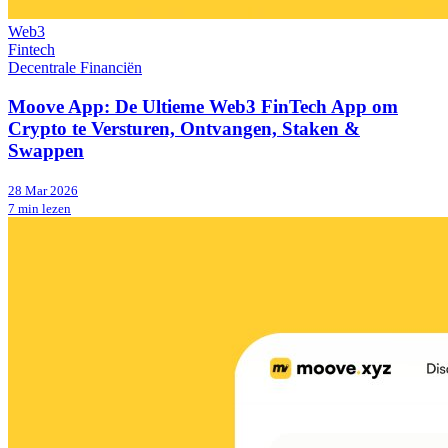
Web3
Fintech
Decentrale Financiën
Moove App: De Ultieme Web3 FinTech App om
Crypto te Versturen, Ontvangen, Staken &
Swappen
28 Mar 2026
7 min lezen