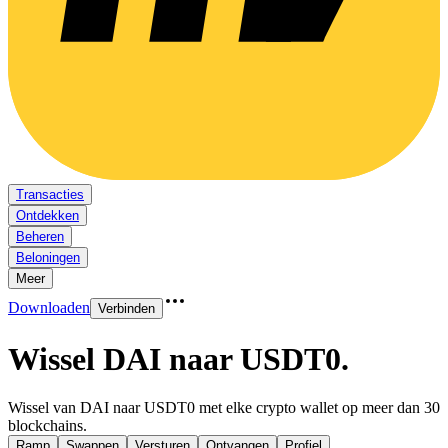
Transacties
Ontdekken
Beheren
Beloningen
Meer
Downloaden
Verbinden
Wissel DAI naar USDT0
.
Wissel van DAI naar USDT0 met elke crypto wallet op meer dan 30
blockchains.
Ramp
Swappen
Versturen
Ontvangen
Profiel