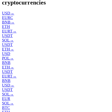
cryptocurrencies
USD
→
EURC
BNB
→
ETH
EURT
→
USDT
SOL
→
USDT
ETH
→
USD
POL
→
BNB
ETH
→
USDT
EURT
→
BNB
USD
→
USDT
SOL
→
EUR
SOL
→
BTC