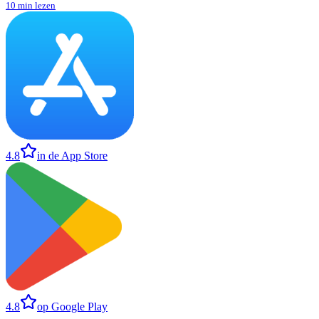
10 min lezen
4.8
in de App Store
4.8
op Google Play