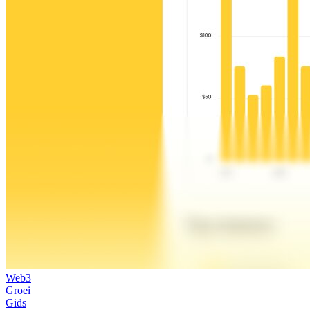
Web3
Groei
Gids