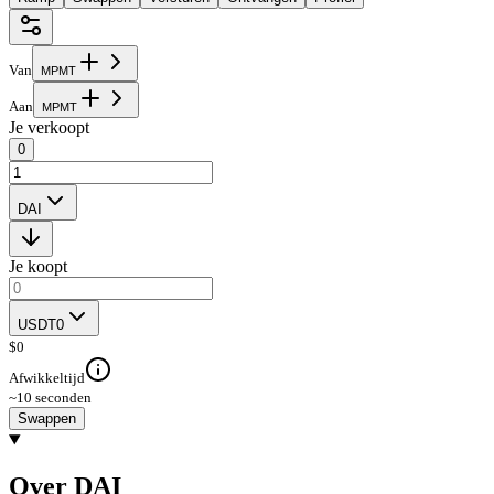
Van
M
P
M
T
Aan
M
P
M
T
Je verkoopt
0
DAI
Je koopt
USDT0
$
0
Afwikkeltijd
~10 seconden
Swappen
Over DAI