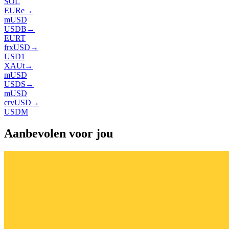
SOL
EURe
→
mUSD
USDB
→
EURT
frxUSD
→
USD1
XAUt
→
mUSD
USDS
→
mUSD
crvUSD
→
USDM
Aanbevolen voor jou