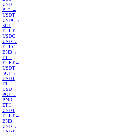
USD
BTC
→
USDT
USDC
→
SOL
EURT
→
USDC
USD
→
EURC
BNB
→
ETH
EURT
→
USDT
SOL
→
USDT
ETH
→
USD
POL
→
BNB
ETH
→
USDT
EURT
→
BNB
USD
→
USDT