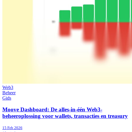
Web3
Beheer
Gids
Moove Dashboard: De alles-in-één Web3-
beheeroplossing voor wallets, transacties en treasury
15 Feb 2026