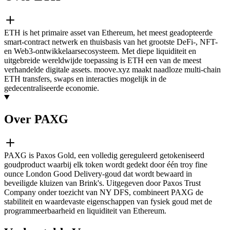
ETH is het primaire asset van Ethereum, het meest geadopteerde
smart-contract netwerk en thuisbasis van het grootste DeFi-, NFT-
en Web3-ontwikkelaarsecosysteem. Met diepe liquiditeit en
uitgebreide wereldwijde toepassing is ETH een van de meest
verhandelde digitale assets. moove.xyz maakt naadloze multi-chain
ETH transfers, swaps en interacties mogelijk in de
gedecentraliseerde economie.
Over PAXG
PAXG is Paxos Gold, een volledig gereguleerd getokeniseerd
goudproduct waarbij elk token wordt gedekt door één troy fine
ounce London Good Delivery-goud dat wordt bewaard in
beveiligde kluizen van Brink's. Uitgegeven door Paxos Trust
Company onder toezicht van NY DFS, combineert PAXG de
stabiliteit en waardevaste eigenschappen van fysiek goud met de
programmeerbaarheid en liquiditeit van Ethereum.