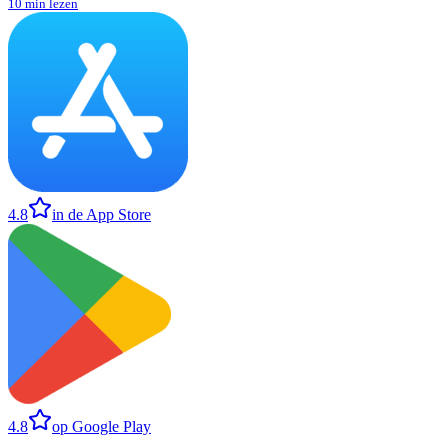
10 min lezen
4.8
in de App Store
4.8
op Google Play