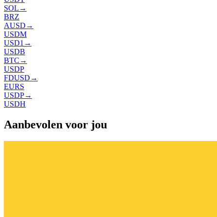
SOL
→
BRZ
AUSD
→
USDM
USD1
→
USDB
BTC
→
USDP
FDUSD
→
EURS
USDP
→
USDH
Aanbevolen voor jou