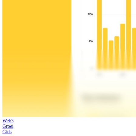
Web3
Groei
Gids