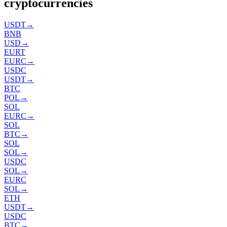
cryptocurrencies
USDT
→
BNB
USD
→
EURT
EURC
→
USDC
USDT
→
BTC
POL
→
SOL
EURC
→
SOL
BTC
→
SOL
SOL
→
USDC
SOL
→
EURC
SOL
→
ETH
USDT
→
USDC
BTC
→