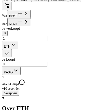
Van
M
P
M
T
Aan
M
P
M
T
Je verkoopt
0
ETH
Je koopt
PAXG
$
0
Afwikkeltijd
~10 seconden
Swappen
Over ETH