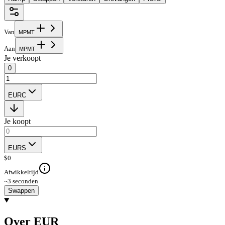
Van
M
P
M
T
Aan
M
P
M
T
Je verkoopt
0
EURC
Je koopt
EURS
$
0
Afwikkeltijd
~3 seconden
Swappen
Over EUR