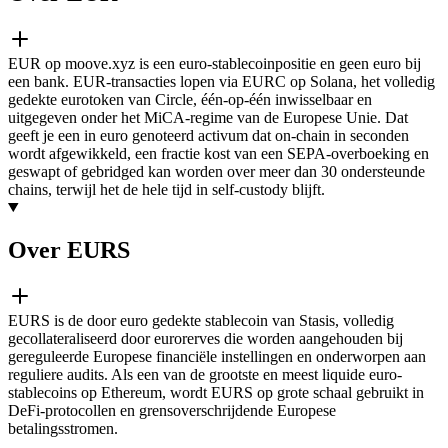
EUR op moove.xyz is een euro-stablecoinpositie en geen euro bij
een bank. EUR-transacties lopen via EURC op Solana, het volledig
gedekte eurotoken van Circle, één-op-één inwisselbaar en
uitgegeven onder het MiCA-regime van de Europese Unie. Dat
geeft je een in euro genoteerd activum dat on-chain in seconden
wordt afgewikkeld, een fractie kost van een SEPA-overboeking en
geswapt of gebridged kan worden over meer dan 30 ondersteunde
chains, terwijl het de hele tijd in self-custody blijft.
Over EURS
EURS is de door euro gedekte stablecoin van Stasis, volledig
gecollateraliseerd door eurorerves die worden aangehouden bij
gereguleerde Europese financiële instellingen en onderworpen aan
reguliere audits. Als een van de grootste en meest liquide euro-
stablecoins op Ethereum, wordt EURS op grote schaal gebruikt in
DeFi-protocollen en grensoverschrijdende Europese
betalingsstromen.