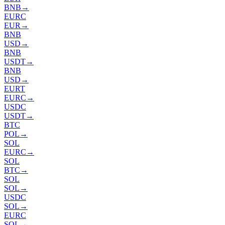
BNB
→
EURC
EUR
→
BNB
USD
→
BNB
USDT
→
BNB
USD
→
EURT
EURC
→
USDC
USDT
→
BTC
POL
→
SOL
EURC
→
SOL
BTC
→
SOL
SOL
→
USDC
SOL
→
EURC
SOL
→