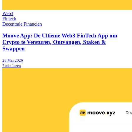
Web3
Fintech
Decentrale Financiën
Moove App: De Ultieme Web3 FinTech App om
Crypto te Versturen, Ontvangen, Staken &
Swappen
28 Mar 2026
7 min lezen