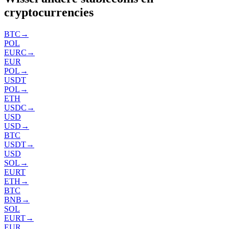
cryptocurrencies
BTC
→
POL
EURC
→
EUR
POL
→
USDT
POL
→
ETH
USDC
→
USD
USD
→
BTC
USDT
→
USD
SOL
→
EURT
ETH
→
BTC
BNB
→
SOL
EURT
→
EUR