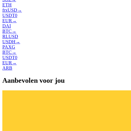
ETH
frxUSD
→
USDT0
EUR
→
DAI
BTC
→
RLUSD
USDH
→
PAXG
BTC
→
USDT0
EUR
→
ARB
Aanbevolen voor jou