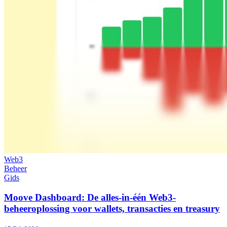
Web3
Beheer
Gids
Moove Dashboard: De alles-in-één Web3-
beheeroplossing voor wallets, transacties en treasury