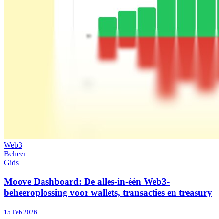
Web3
Beheer
Gids
Moove Dashboard: De alles-in-één Web3-
beheeroplossing voor wallets, transacties en treasury
15 Feb 2026