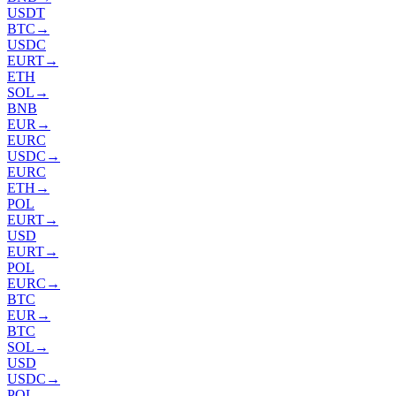
USDT
BTC
→
USDC
EURT
→
ETH
SOL
→
BNB
EUR
→
EURC
USDC
→
EURC
ETH
→
POL
EURT
→
USD
EURT
→
POL
EURC
→
BTC
EUR
→
BTC
SOL
→
USD
USDC
→
POL