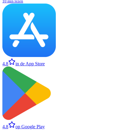
10 min lezen
4.8
in de App Store
4.8
op Google Play