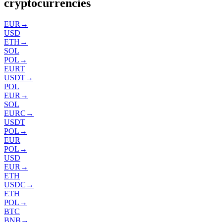
cryptocurrencies
EUR
→
USD
ETH
→
SOL
POL
→
EURT
USDT
→
POL
EUR
→
SOL
EURC
→
USDT
POL
→
EUR
POL
→
USD
EUR
→
ETH
USDC
→
ETH
POL
→
BTC
BNB
→