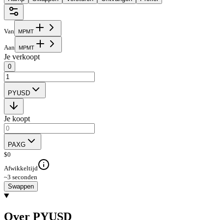
Van
M
P
M
T
Aan
M
P
M
T
Je verkoopt
0
PYUSD
Je koopt
PAXG
$
0
Afwikkeltijd
~3 seconden
Swappen
Over PYUSD