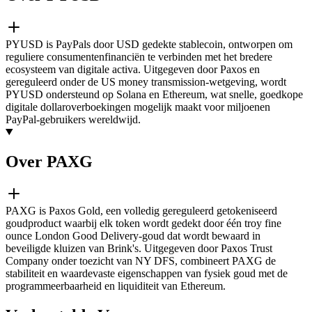
PYUSD is PayPals door USD gedekte stablecoin, ontworpen om
reguliere consumentenfinanciën te verbinden met het bredere
ecosysteem van digitale activa. Uitgegeven door Paxos en
gereguleerd onder de US money transmission-wetgeving, wordt
PYUSD ondersteund op Solana en Ethereum, wat snelle, goedkope
digitale dollaroverboekingen mogelijk maakt voor miljoenen
PayPal-gebruikers wereldwijd.
Over PAXG
PAXG is Paxos Gold, een volledig gereguleerd getokeniseerd
goudproduct waarbij elk token wordt gedekt door één troy fine
ounce London Good Delivery-goud dat wordt bewaard in
beveiligde kluizen van Brink's. Uitgegeven door Paxos Trust
Company onder toezicht van NY DFS, combineert PAXG de
stabiliteit en waardevaste eigenschappen van fysiek goud met de
programmeerbaarheid en liquiditeit van Ethereum.