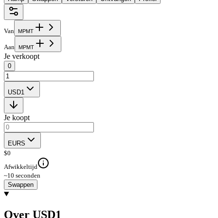
Van
M
P
M
T
Aan
M
P
M
T
Je verkoopt
0
USD1
Je koopt
EURS
$
0
Afwikkeltijd
~10 seconden
Swappen
Over USD1