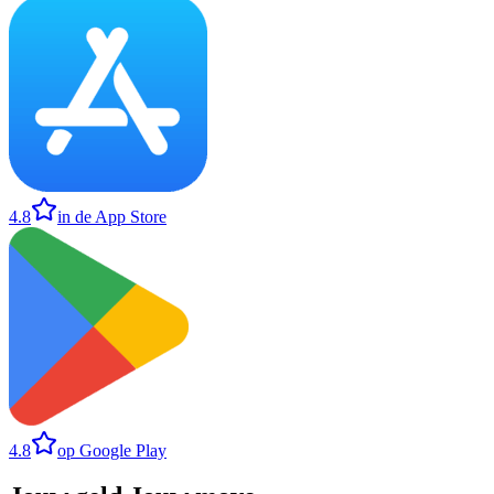
4.8
in de App Store
4.8
op Google Play