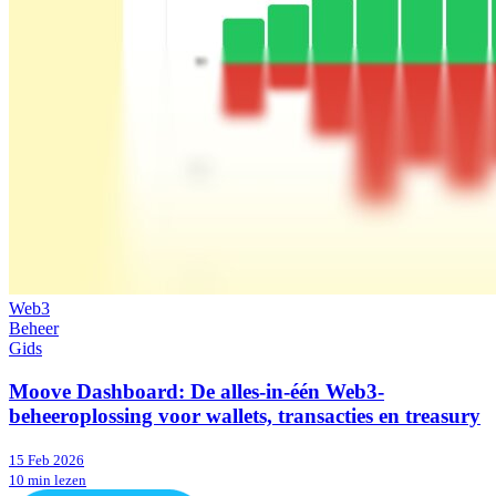
Web3
Beheer
Gids
Moove Dashboard: De alles-in-één Web3-
beheeroplossing voor wallets, transacties en treasury
15 Feb 2026
10 min lezen