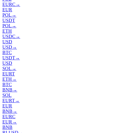
EURC
→
EUR
POL
→
USDT
POL
→
ETH
USDC
→
USD
USD
→
BTC
USDT
→
USD
SOL
→
EURT
ETH
→
BTC
BNB
→
SOL
EURT
→
EUR
BNB
→
EURC
EUR
→
BNB
RLUSD
→