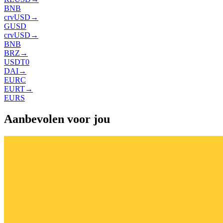
BNB
crvUSD
→
GUSD
crvUSD
→
BNB
BRZ
→
USDT0
DAI
→
EURC
EURT
→
EURS
Aanbevolen voor jou