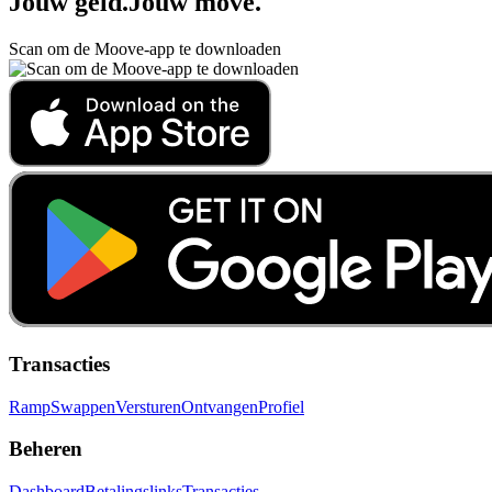
Jouw geld
.
Jouw move
.
Scan om de Moove-app te downloaden
Transacties
Ramp
Swappen
Versturen
Ontvangen
Profiel
Beheren
Dashboard
Betalingslinks
Transacties