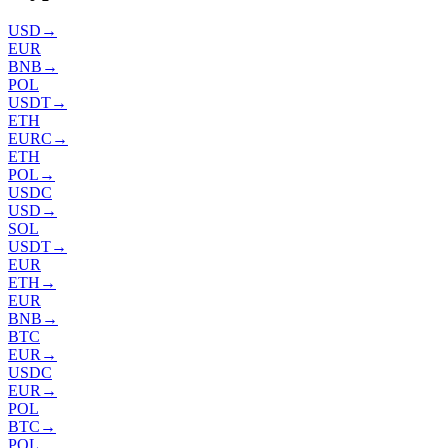
USD
→
EUR
BNB
→
POL
USDT
→
ETH
EURC
→
ETH
POL
→
USDC
USD
→
SOL
USDT
→
EUR
ETH
→
EUR
BNB
→
BTC
EUR
→
USDC
EUR
→
POL
BTC
→
POL