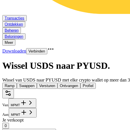
Transacties
Ontdekken
Beheren
Beloningen
Meer
Downloaden
Verbinden
Wissel USDS naar PYUSD
.
Wissel van USDS naar PYUSD met elke crypto wallet op meer dan 3
Ramp
Swappen
Versturen
Ontvangen
Profiel
Van
M
P
M
T
Aan
M
P
M
T
Je verkoopt
0