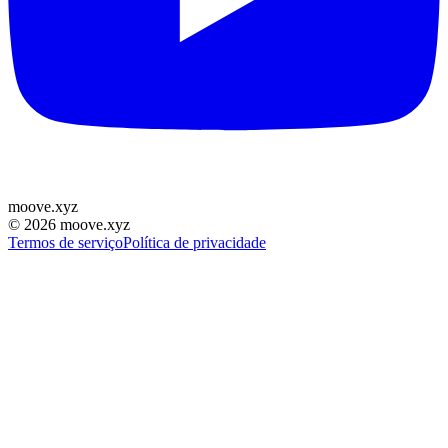
moove
.
xyz
©
2026
moove.xyz
Termos de serviço
Política de privacidade