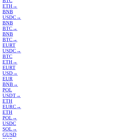
BTC
ETH
→
BNB
USDC
→
BNB
BTC
→
BNB
BTC
→
EURT
USDC
→
BTC
ETH
→
EURT
USD
→
EUR
BNB
→
POL
USDT
→
ETH
EURC
→
ETH
POL
→
USDC
SOL
→
GUSD