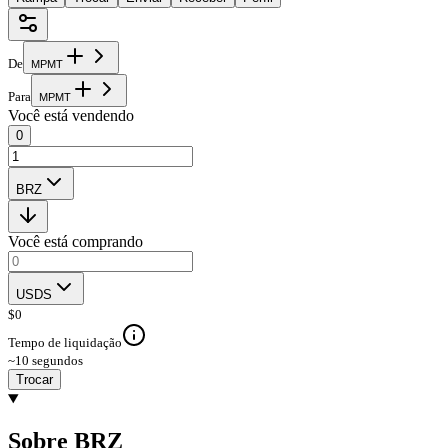
De
M
P
M
T
Para
M
P
M
T
Você está vendendo
0
BRZ
Você está comprando
USDS
$
0
Tempo de liquidação
~10 segundos
Trocar
Sobre BRZ