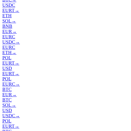
USDC
EURT
→
ETH
SOL
→
BNB
EUR
→
EURC
USDC
→
EURC
ETH
→
POL
EURT
→
USD
EURT
→
POL
EURC
→
BTC
EUR
→
BTC
SOL
→
USD
USDC
→
POL
EURT
→