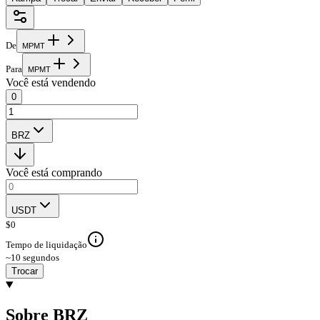
De
M
P
M
T
Para
M
P
M
T
Você está vendendo
0
BRZ
Você está comprando
USDT
$
0
Tempo de liquidação
~10 segundos
Trocar
Sobre BRZ