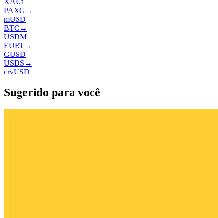
XAUt
PAXG
→
mUSD
BTC
→
USDM
EURT
→
GUSD
USDS
→
crvUSD
Sugerido para você