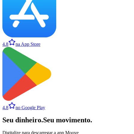
4.8
na App Store
4.8
no Google Play
Seu dinheiro
.
Seu movimento
.
Digitalize para descarregar a app Moove