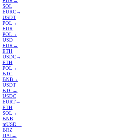
EUR
→
SOL
EURC
→
USDT
POL
→
EUR
POL
→
USD
EUR
→
ETH
USDC
→
ETH
POL
→
BTC
BNB
→
USDT
BTC
→
USDC
EURT
→
ETH
SOL
→
BNB
mUSD
→
BRZ
DAI
→