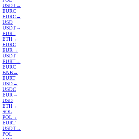
USDT
→
EURC
EURC
→
USD
USDT
→
EURT
ETH
→
EURC
EUR
→
USDT
EURT
→
EURC
BNB
→
EURT
USD
→
USDC
EUR
→
USD
ETH
→
SOL
POL
→
EURT
USDT
→
POL