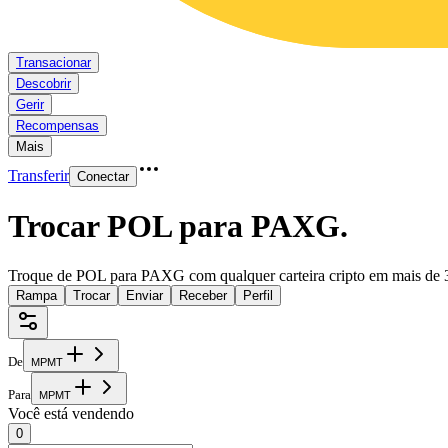
Transacionar
Descobrir
Gerir
Recompensas
Mais
Transferir
Conectar
Trocar POL para PAXG
.
Troque de POL para PAXG com qualquer carteira cripto em mais de 
Rampa
Trocar
Enviar
Receber
Perfil
De
M
P
M
T
Para
M
P
M
T
Você está vendendo
0