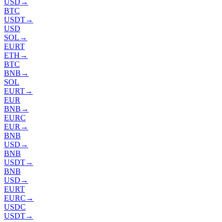
USD
→
BTC
USDT
→
USD
SOL
→
EURT
ETH
→
BTC
BNB
→
SOL
EURT
→
EUR
BNB
→
EURC
EUR
→
BNB
USD
→
BNB
USDT
→
BNB
USD
→
EURT
EURC
→
USDC
USDT
→