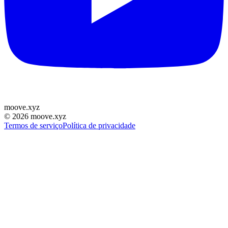
moove
.
xyz
©
2026
moove.xyz
Termos de serviço
Política de privacidade