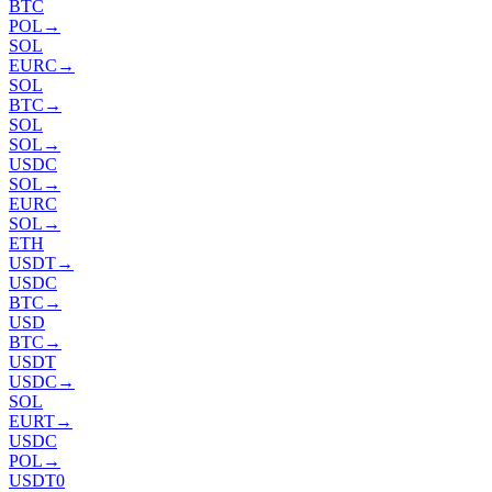
BTC
POL
→
SOL
EURC
→
SOL
BTC
→
SOL
SOL
→
USDC
SOL
→
EURC
SOL
→
ETH
USDT
→
USDC
BTC
→
USD
BTC
→
USDT
USDC
→
SOL
EURT
→
USDC
POL
→
USDT0