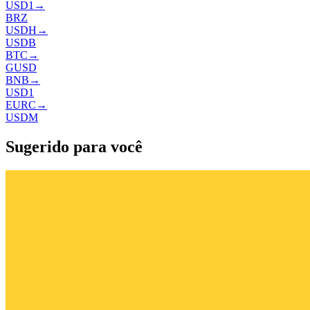
USD1
→
BRZ
USDH
→
USDB
BTC
→
GUSD
BNB
→
USD1
EURC
→
USDM
Sugerido para você