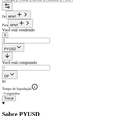
De
M
P
M
T
Para
M
P
M
T
Você está vendendo
0
PYUSD
Você está comprando
OP
$
0
Tempo de liquidação
~3 segundos
Trocar
Sobre PYUSD