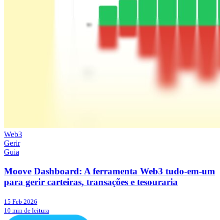
Web3
Gerir
Guia
Moove Dashboard: A ferramenta Web3 tudo-em-um
para gerir carteiras, transações e tesouraria
15 Feb 2026
10 min de leitura