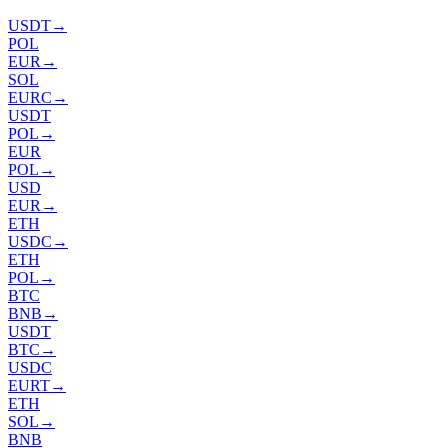
USDT
→
POL
EUR
→
SOL
EURC
→
USDT
POL
→
EUR
POL
→
USD
EUR
→
ETH
USDC
→
ETH
POL
→
BTC
BNB
→
USDT
BTC
→
USDC
EURT
→
ETH
SOL
→
BNB