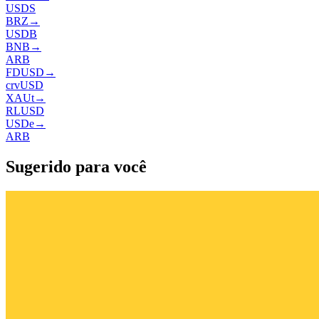
USDS
BRZ
→
USDB
BNB
→
ARB
FDUSD
→
crvUSD
XAUt
→
RLUSD
USDe
→
ARB
Sugerido para você