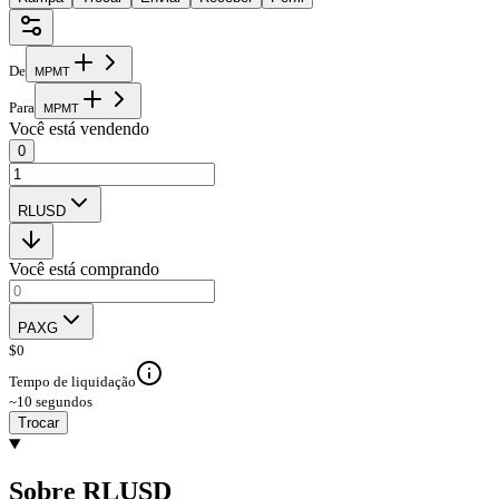
De
M
P
M
T
Para
M
P
M
T
Você está vendendo
0
RLUSD
Você está comprando
PAXG
$
0
Tempo de liquidação
~10 segundos
Trocar
Sobre RLUSD