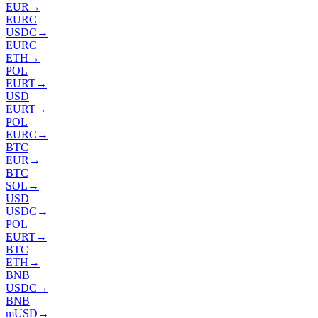
EUR
→
EURC
USDC
→
EURC
ETH
→
POL
EURT
→
USD
EURT
→
POL
EURC
→
BTC
EUR
→
BTC
SOL
→
USD
USDC
→
POL
EURT
→
BTC
ETH
→
BNB
USDC
→
BNB
mUSD
→