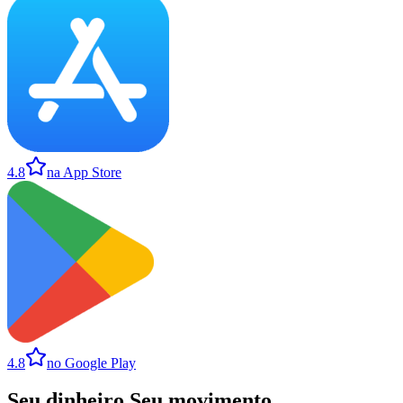
4.8
na App Store
4.8
no Google Play
Seu dinheiro
.
Seu movimento
.