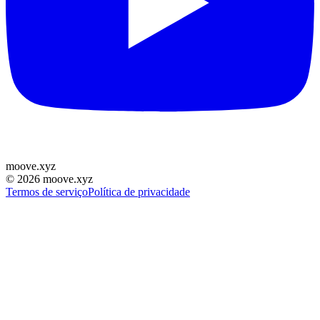
moove
.
xyz
©
2026
moove.xyz
Termos de serviço
Política de privacidade