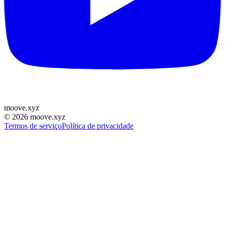
moove
.
xyz
©
2026
moove.xyz
Termos de serviço
Política de privacidade