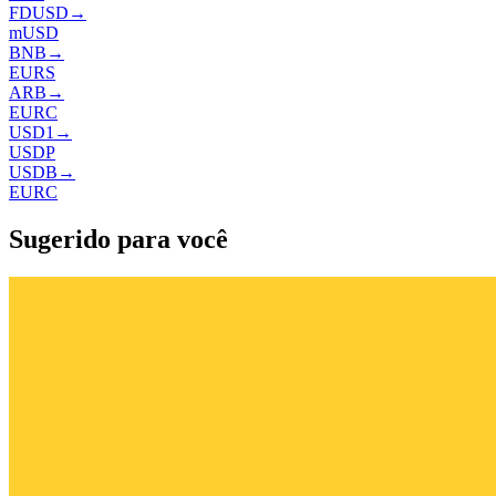
FDUSD
→
mUSD
BNB
→
EURS
ARB
→
EURC
USD1
→
USDP
USDB
→
EURC
Sugerido para você