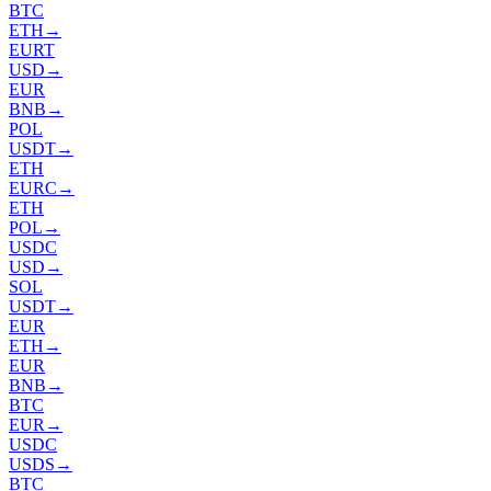
BTC
ETH
→
EURT
USD
→
EUR
BNB
→
POL
USDT
→
ETH
EURC
→
ETH
POL
→
USDC
USD
→
SOL
USDT
→
EUR
ETH
→
EUR
BNB
→
BTC
EUR
→
USDC
USDS
→
BTC