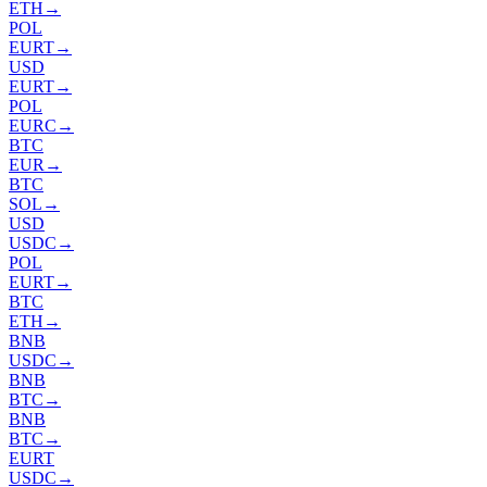
ETH
→
POL
EURT
→
USD
EURT
→
POL
EURC
→
BTC
EUR
→
BTC
SOL
→
USD
USDC
→
POL
EURT
→
BTC
ETH
→
BNB
USDC
→
BNB
BTC
→
BNB
BTC
→
EURT
USDC
→