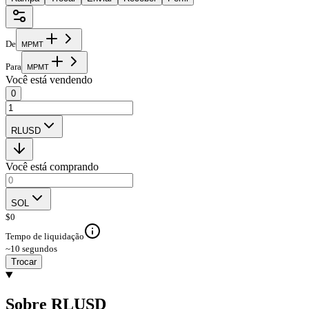
De
M
P
M
T
Para
M
P
M
T
Você está vendendo
0
RLUSD
Você está comprando
SOL
$
0
Tempo de liquidação
~10 segundos
Trocar
Sobre RLUSD