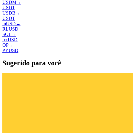
USDM
→
USD1
USDB
→
USDT
mUSD
→
RLUSD
SOL
→
frxUSD
OP
→
PYUSD
Sugerido para você