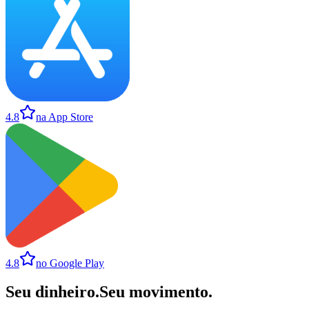
4.8
na App Store
4.8
no Google Play
Seu dinheiro
.
Seu movimento
.