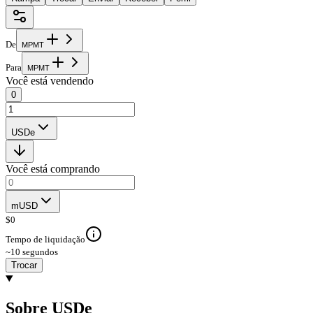
De
M
P
M
T
Para
M
P
M
T
Você está vendendo
0
USDe
Você está comprando
mUSD
$
0
Tempo de liquidação
~10 segundos
Trocar
Sobre USDe