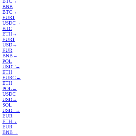
BTC
→
BNB
BTC
→
EURT
USDC
→
BTC
ETH
→
EURT
USD
→
EUR
BNB
→
POL
USDT
→
ETH
EURC
→
ETH
POL
→
USDC
USD
→
SOL
USDT
→
EUR
ETH
→
EUR
BNB
→