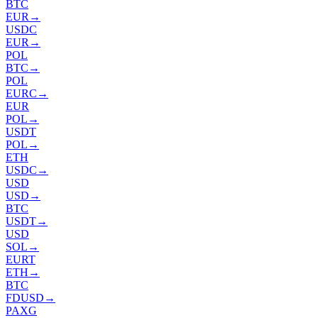
BTC
EUR
→
USDC
EUR
→
POL
BTC
→
POL
EURC
→
EUR
POL
→
USDT
POL
→
ETH
USDC
→
USD
USD
→
BTC
USDT
→
USD
SOL
→
EURT
ETH
→
BTC
FDUSD
→
PAXG