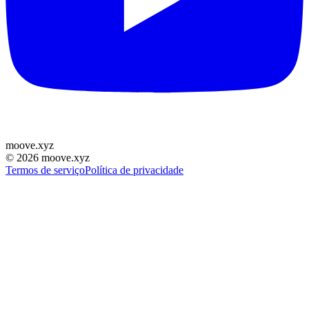
moove
.
xyz
©
2026
moove.xyz
Termos de serviço
Política de privacidade