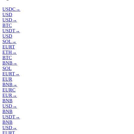
USDC
→
USD
USD
→
BTC
USDT
→
USD
SOL
→
EURT
ETH
→
BTC
BNB
→
SOL
EURT
→
EUR
BNB
→
EURC
EUR
→
BNB
USD
→
BNB
USDT
→
BNB
USD
→
EURT