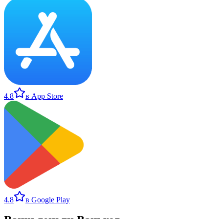
4.8
в App Store
4.8
в Google Play