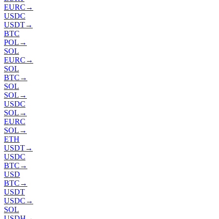
EURC
→
USDC
USDT
→
BTC
POL
→
SOL
EURC
→
SOL
BTC
→
SOL
SOL
→
USDC
SOL
→
EURC
SOL
→
ETH
USDT
→
USDC
BTC
→
USD
BTC
→
USDT
USDC
→
SOL
USDH
→