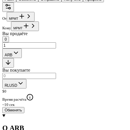
От
M
P
M
T
Кому
M
P
M
T
Вы продаёте
0
ARB
Вы покупаете
RLUSD
$
0
Время расчёта
~10 сек
Обменять
О ARB