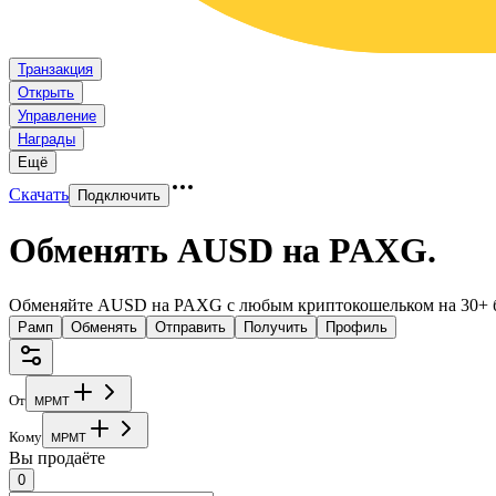
Транзакция
Открыть
Управление
Награды
Ещё
Скачать
Подключить
Обменять AUSD на PAXG
.
Обменяйте AUSD на PAXG с любым криптокошельком на 30+ б
Рамп
Обменять
Отправить
Получить
Профиль
От
M
P
M
T
Кому
M
P
M
T
Вы продаёте
0