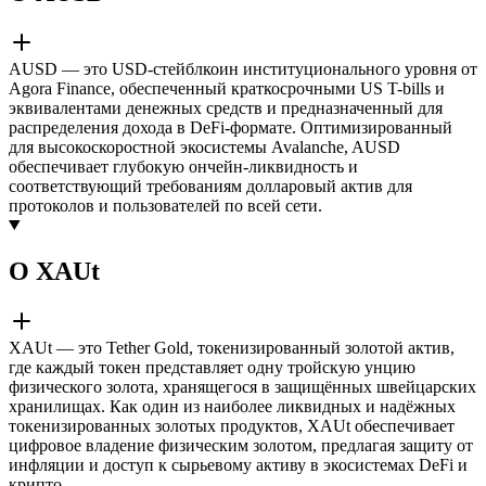
AUSD — это USD-стейблкоин институционального уровня от
Agora Finance, обеспеченный краткосрочными US T-bills и
эквивалентами денежных средств и предназначенный для
распределения дохода в DeFi-формате. Оптимизированный
для высокоскоростной экосистемы Avalanche, AUSD
обеспечивает глубокую ончейн-ликвидность и
соответствующий требованиям долларовый актив для
протоколов и пользователей по всей сети.
О XAUt
XAUt — это Tether Gold, токенизированный золотой актив,
где каждый токен представляет одну тройскую унцию
физического золота, хранящегося в защищённых швейцарских
хранилищах. Как один из наиболее ликвидных и надёжных
токенизированных золотых продуктов, XAUt обеспечивает
цифровое владение физическим золотом, предлагая защиту от
инфляции и доступ к сырьевому активу в экосистемах DeFi и
крипто.