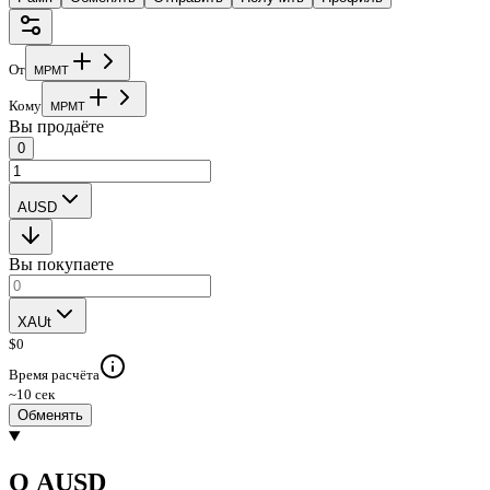
От
M
P
M
T
Кому
M
P
M
T
Вы продаёте
0
AUSD
Вы покупаете
XAUt
$
0
Время расчёта
~10 сек
Обменять
О AUSD