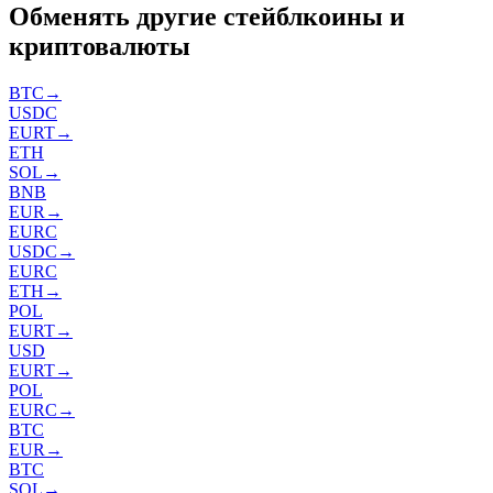
Обменять другие стейблкоины и
криптовалюты
BTC
→
USDC
EURT
→
ETH
SOL
→
BNB
EUR
→
EURC
USDC
→
EURC
ETH
→
POL
EURT
→
USD
EURT
→
POL
EURC
→
BTC
EUR
→
BTC
SOL
→