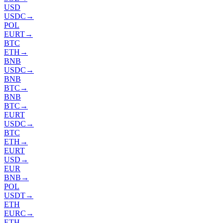
USD
USDC
→
POL
EURT
→
BTC
ETH
→
BNB
USDC
→
BNB
BTC
→
BNB
BTC
→
EURT
USDC
→
BTC
ETH
→
EURT
USD
→
EUR
BNB
→
POL
USDT
→
ETH
EURC
→
ETH