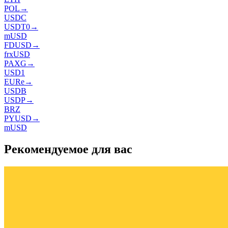
POL
→
USDC
USDT0
→
mUSD
FDUSD
→
frxUSD
PAXG
→
USD1
EURe
→
USDB
USDP
→
BRZ
PYUSD
→
mUSD
Рекомендуемое для вас