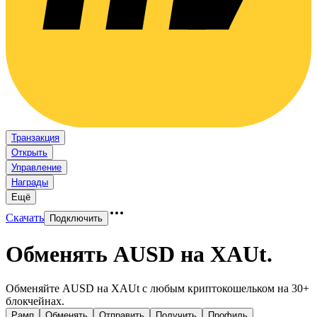
Транзакция
Открыть
Управление
Награды
Ещё
Скачать
Подключить
Обменять AUSD на XAUt
.
Обменяйте AUSD на XAUt с любым криптокошельком на 30+
блокчейнах.
Рамп
Обменять
Отправить
Получить
Профиль