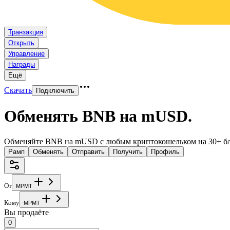
Транзакция
Открыть
Управление
Награды
Ещё
Скачать
Подключить
Обменять BNB на mUSD
.
Обменяйте BNB на mUSD с любым криптокошельком на 30+ бл
Рамп
Обменять
Отправить
Получить
Профиль
От
M
P
M
T
Кому
M
P
M
T
Вы продаёте
0