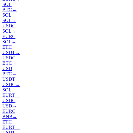
SOL
BTC
→
SOL
SOL
→
USDC
SOL
→
EURC
SOL
→
ETH
USDT
→
USDC
BTC
→
USD
BTC
→
USDT
USDC
→
SOL
EURT
→
USDC
USD
→
EURC
BNB
→
ETH
EURT
→
USDT