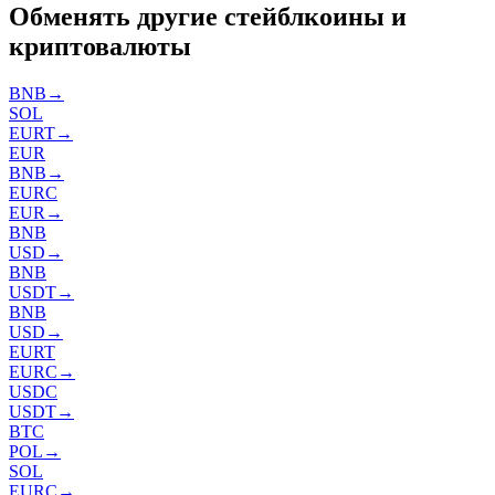
Обменять другие стейблкоины и
криптовалюты
BNB
→
SOL
EURT
→
EUR
BNB
→
EURC
EUR
→
BNB
USD
→
BNB
USDT
→
BNB
USD
→
EURT
EURC
→
USDC
USDT
→
BTC
POL
→
SOL
EURC
→