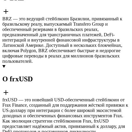
BRZ — это ведущий стейблкоин Бразилии, привязанный к
бразильскому реалу, выпускаемый Transfero Group и
обеспеченный резервами в бразильских реалах,
предназначенный для трансграничных платежей, DeFi-
интеграций и внутренней финансовой инфраструктуры в
Латинской Америке. Доступный в нескольких блокчейнах,
включая Polygon, BRZ обеспечивает быстрые и недорогие
цифровые переводы в реалах для миллионов бразильских
пользователей.
О frxUSD
frxUSD — это новейший USD-обеспеченный стейблкоин от
Frax Finance, созданный для поддержания жёсткой привязки к
US-доллару при интеграции с более широкой экосистемой
доходных и обеспеченных финансовых инструментов Frax.
Как эволюция стратегии стейблкоинов Frax, frxUSD
предоставляет надёжный актив, привязанный к доллару, для
DeFi-протоколов и поставщиков ликвидности.