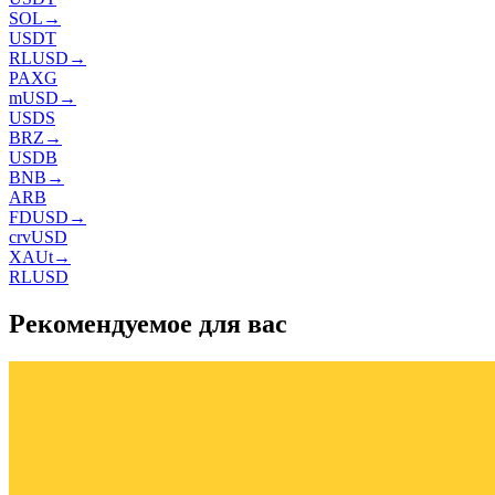
SOL
→
USDT
RLUSD
→
PAXG
mUSD
→
USDS
BRZ
→
USDB
BNB
→
ARB
FDUSD
→
crvUSD
XAUt
→
RLUSD
Рекомендуемое для вас