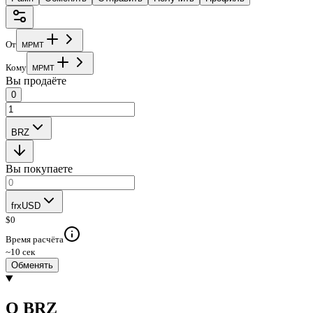
От
M
P
M
T
Кому
M
P
M
T
Вы продаёте
0
BRZ
Вы покупаете
frxUSD
$
0
Время расчёта
~10 сек
Обменять
О BRZ