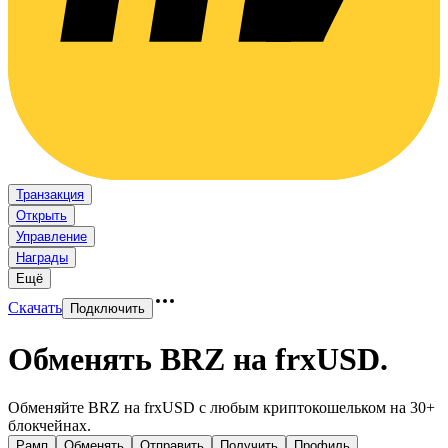
Транзакция
Открыть
Управление
Награды
Ещё
Скачать
Подключить
Обменять BRZ на frxUSD
.
Обменяйте BRZ на frxUSD с любым криптокошельком на 30+
блокчейнах.
Рамп
Обменять
Отправить
Получить
Профиль