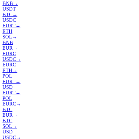
BNB
→
USDT
BTC
→
USDC
EURT
→
ETH
SOL
→
BNB
EUR
→
EURC
USDC
→
EURC
ETH
→
POL
EURT
→
USD
EURT
→
POL
EURC
→
BTC
EUR
→
BTC
SOL
→
USD
USDC
→