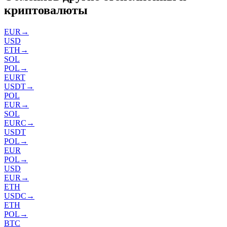
криптовалюты
EUR
→
USD
ETH
→
SOL
POL
→
EURT
USDT
→
POL
EUR
→
SOL
EURC
→
USDT
POL
→
EUR
POL
→
USD
EUR
→
ETH
USDC
→
ETH
POL
→
BTC