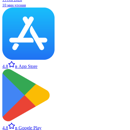
10 мин чтения
4.8
в App Store
4.8
в Google Play