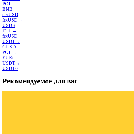
POL
BNB
→
crvUSD
frxUSD
→
USDS
ETH
→
frxUSD
USDT
→
GUSD
POL
→
EURe
USDT
→
USDT0
Рекомендуемое для вас