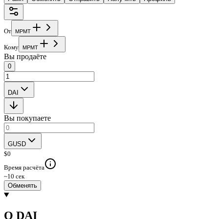
От
M
P
M
T
Кому
M
P
M
T
Вы продаёте
0
DAI
Вы покупаете
GUSD
$
0
Время расчёта
~10 сек
Обменять
О DAI