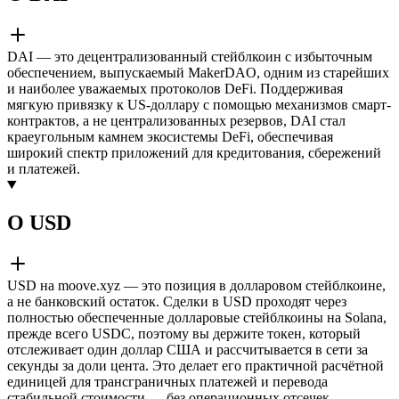
DAI — это децентрализованный стейблкоин с избыточным
обеспечением, выпускаемый MakerDAO, одним из старейших
и наиболее уважаемых протоколов DeFi. Поддерживая
мягкую привязку к US-доллару с помощью механизмов смарт-
контрактов, а не централизованных резервов, DAI стал
краеугольным камнем экосистемы DeFi, обеспечивая
широкий спектр приложений для кредитования, сбережений
и платежей.
О USD
USD на moove.xyz — это позиция в долларовом стейблкоине,
а не банковский остаток. Сделки в USD проходят через
полностью обеспеченные долларовые стейблкоины на Solana,
прежде всего USDC, поэтому вы держите токен, который
отслеживает один доллар США и рассчитывается в сети за
секунды за доли цента. Это делает его практичной расчётной
единицей для трансграничных платежей и перевода
стабильной стоимости — без операционных отсечек,