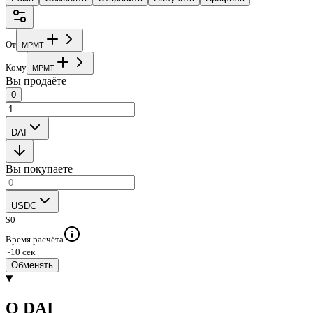
От
M
P
M
T
Кому
M
P
M
T
Вы продаёте
0
DAI
Вы покупаете
USDC
$
0
Время расчёта
~10 сек
Обменять
О DAI