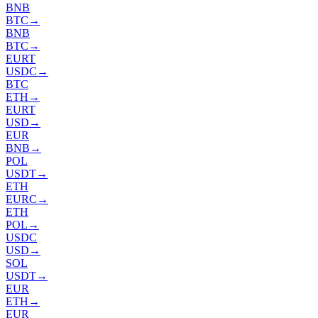
BNB
BTC
→
BNB
BTC
→
EURT
USDC
→
BTC
ETH
→
EURT
USD
→
EUR
BNB
→
POL
USDT
→
ETH
EURC
→
ETH
POL
→
USDC
USD
→
SOL
USDT
→
EUR
ETH
→
EUR