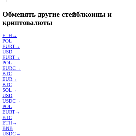
Обменять другие стейблкоины и
криптовалюты
ETH
→
POL
EURT
→
USD
EURT
→
POL
EURC
→
BTC
EUR
→
BTC
SOL
→
USD
USDC
→
POL
EURT
→
BTC
ETH
→
BNB
USDC
→