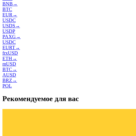
BNB
→
BTC
EUR
→
USDC
USDS
→
USDP
PAXG
→
USDC
EURT
→
frxUSD
ETH
→
mUSD
BTC
→
AUSD
BRZ
→
POL
Рекомендуемое для вас