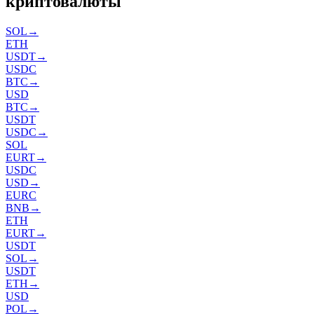
криптовалюты
SOL
→
ETH
USDT
→
USDC
BTC
→
USD
BTC
→
USDT
USDC
→
SOL
EURT
→
USDC
USD
→
EURC
BNB
→
ETH
EURT
→
USDT
SOL
→
USDT
ETH
→
USD
POL
→