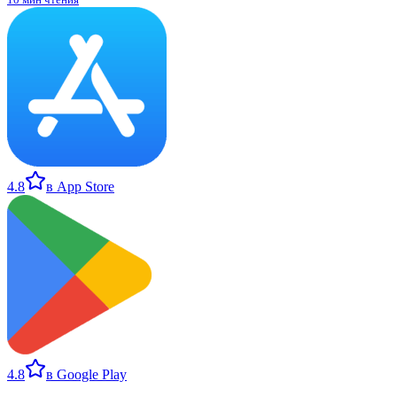
4.8
в App Store
4.8
в Google Play