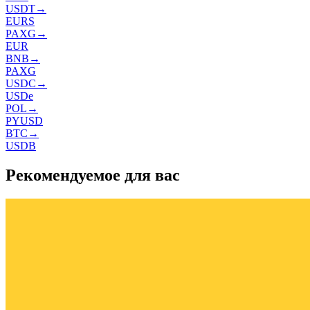
USDT
→
EURS
PAXG
→
EUR
BNB
→
PAXG
USDC
→
USDe
POL
→
PYUSD
BTC
→
USDB
Рекомендуемое для вас