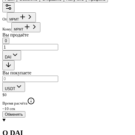
От
M
P
M
T
Кому
M
P
M
T
Вы продаёте
0
DAI
Вы покупаете
USDT
$
0
Время расчёта
~10 сек
Обменять
О DAI