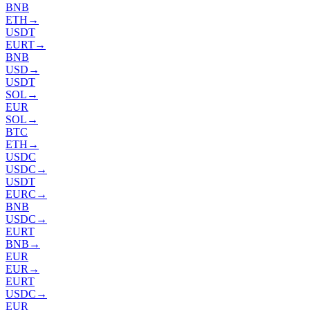
BNB
ETH
→
USDT
EURT
→
BNB
USD
→
USDT
SOL
→
EUR
SOL
→
BTC
ETH
→
USDC
USDC
→
USDT
EURC
→
BNB
USDC
→
EURT
BNB
→
EUR
EUR
→
EURT
USDC
→
EUR