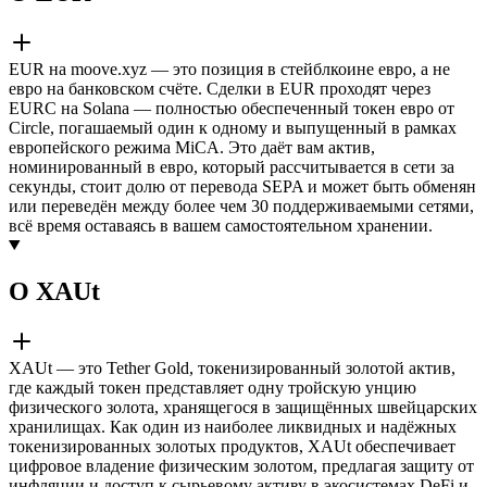
EUR на moove.xyz — это позиция в стейблкоине евро, а не
евро на банковском счёте. Сделки в EUR проходят через
EURC на Solana — полностью обеспеченный токен евро от
Circle, погашаемый один к одному и выпущенный в рамках
европейского режима MiCA. Это даёт вам актив,
номинированный в евро, который рассчитывается в сети за
секунды, стоит долю от перевода SEPA и может быть обменян
или переведён между более чем 30 поддерживаемыми сетями,
всё время оставаясь в вашем самостоятельном хранении.
О XAUt
XAUt — это Tether Gold, токенизированный золотой актив,
где каждый токен представляет одну тройскую унцию
физического золота, хранящегося в защищённых швейцарских
хранилищах. Как один из наиболее ликвидных и надёжных
токенизированных золотых продуктов, XAUt обеспечивает
цифровое владение физическим золотом, предлагая защиту от
инфляции и доступ к сырьевому активу в экосистемах DeFi и