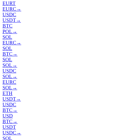
EURT
EURC
→
USDC
USDT
→
BTC
POL
→
SOL
EURC
→
SOL
BTC
→
SOL
SOL
→
USDC
SOL
→
EURC
SOL
→
ETH
USDT
→
USDC
BTC
→
USD
BTC
→
USDT
USDC
→
SOL