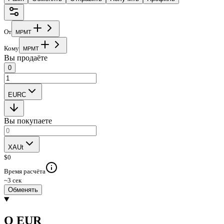
От
M
P
M
T
Кому
M
P
M
T
Вы продаёте
0
EURC
Вы покупаете
XAUt
$
0
Время расчёта
~3 сек
Обменять
О EUR