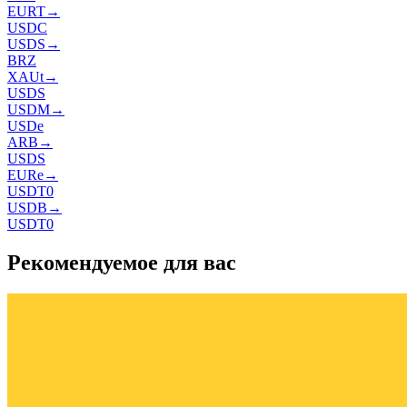
EURT
→
USDC
USDS
→
BRZ
XAUt
→
USDS
USDM
→
USDe
ARB
→
USDS
EURe
→
USDT0
USDB
→
USDT0
Рекомендуемое для вас