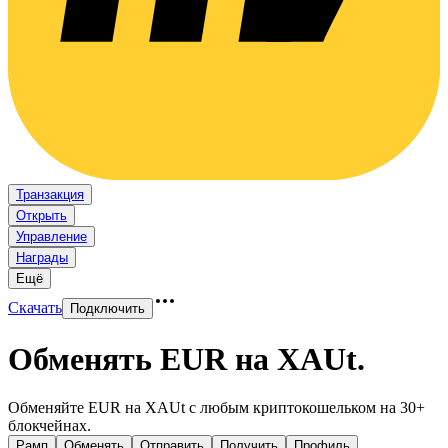
Транзакция
Открыть
Управление
Награды
Ещё
Скачать
Подключить
Обменять EUR на XAUt
.
Обменяйте EUR на XAUt с любым криптокошельком на 30+
блокчейнах.
Рамп
Обменять
Отправить
Получить
Профиль