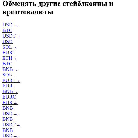
Обменять другие стейблкоины и
криптовалюты
USD
→
BTC
USDT
→
USD
SOL
→
EURT
ETH
→
BTC
BNB
→
SOL
EURT
→
EUR
BNB
→
EURC
EUR
→
BNB
USD
→
BNB
USDT
→
BNB
USD
→